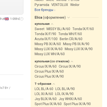
Pyramida
VENTOLUX
Weilor
Все бренды
Elica
(
оформление
)
9 zł
1 059 £
купольная
Sweet
MISSY BL/A/60
Tonda IX/F/60
Tonda IX/F/90
Tonda WH/F/60
Acuta IX/F/100
Berlin CR/A/60
Missy PB IX/A/60
Missy PB IX/A/90
Missy LUX IX/A/60
Missy LUX IX/A/90
Missy LUX WH/A/60
купольная (со
стеклом)
Circus IX/A/60
Circus IX/A/90
Circus Plus IX/A/60
Circus Plus IX/A/90
Т-образная
1х7 Вт /
LOL BL/A 60
LOL BL/A/90
LOL IX/A/60
LOL IX/A/90
Joy BLIX/A/60
Joy WHIX/A/60
Spot Plus IX/A/60
Spot Plus IX/A/90