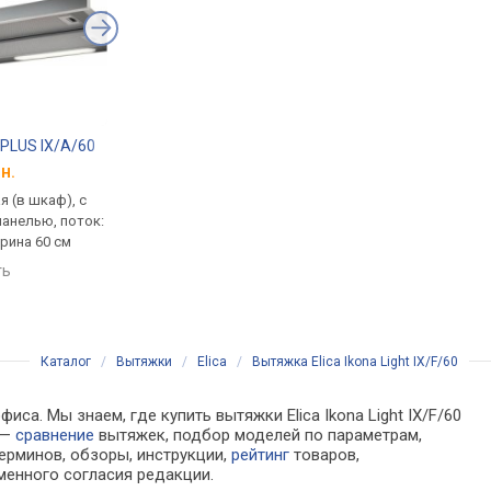
14 PLUS IX/A/60
Whirlpool AKR 6390/1 IX
Pyramida ATH 60 70
н.
от 4 024 грн.
от 4 098 грн.
 (в шкаф), с
встраиваемая (в шкаф), с
встраиваемая (в шка
анелью, поток:
выдвижной панелью, поток:
выдвижной панелью,
ирина 60 см
на отвод 271 м³/ч, ширина
на отвод 700 м³/ч, ш
60 см
60 см
ть
сравнить
сравнить
Каталог
/
Вытяжки
/
Elica
/
Вытяжка Elica Ikona Light IX/F/60
са. Мы знаем, где купить вытяжки Elica Ikona Light IX/F/60
 —
сравнение
вытяжек, подбор моделей по параметрам,
ерминов, обзоры, инструкции,
рейтинг
товаров,
менного согласия редакции.