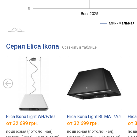
0
Янв. 2027
Июль
Янв. 2025
L
Минимальная
Серия Elica Ikona
Сравнить в таблице
→
Elica Ikona Light WH/F/60
Elica Ikona Light BL MAT/A/60
Elica
от 32 699 грн.
от 32 699 грн.
от 3
подвесная (потолочная),
подвесная (потолочная),
подв