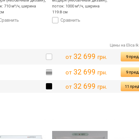
рн (необычный дизайн),
модерн (необычный дизайн),
к: 710 м³/ч, ширина
поток: 1000 м³/ч, ширина
 см
119.8 см
сравнить
сравнить
Цены на Elica Ik
32 699
от
грн.
9 пре
32 699
от
грн.
9 пре
32 699
от
грн.
11 пре