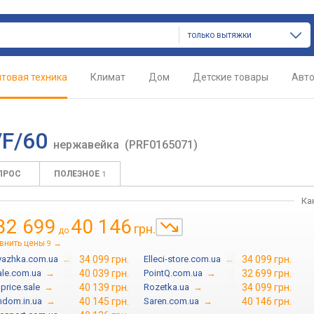
только вытяжки
товая техника
Климат
Дом
Детские товары
Авт
/F/60
нержавейка
(PRF0165071)
ПРОС
ПОЛЕЗНОЕ
1
Ка
32 699
40 146
грн.
до
внить цены
→
9
yazhka.com.ua
→
34 099 грн.
Elleci-store.com.ua
→
34 099 грн.
ale.com.ua
→
40 039 грн.
PointQ.com.ua
→
32 699 грн.
price.sale
→
40 139 грн.
Rozetka.ua
→
34 099 грн.
dom.in.ua
→
40 145 грн.
Saren.com.ua
→
40 146 грн.