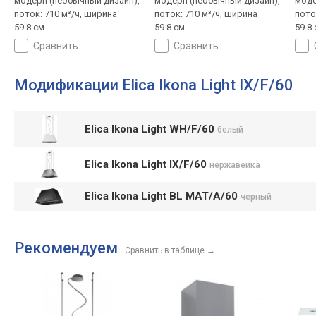
модерн (необычный дизайн),
модерн (необычный дизайн),
моде
поток: 710 м³/ч, ширина
поток: 710 м³/ч, ширина
пото
59.8 см
59.8 см
59.8
сравнить
сравнить
Модификации Elica Ikona Light IX/F/60
Elica Ikona Light WH/F/60
белый
Elica Ikona Light IX/F/60
нержавейка
Elica Ikona Light BL MAT/A/60
черный
Рекомендуем
Сравнить в таблице
→