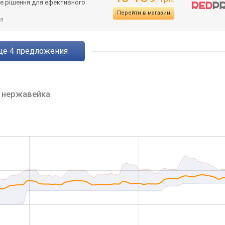
не рішення для ефективного
Перейти в магазин
я
eще
4
предложения
0
нержавейка