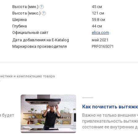
Высота
(мин.)
45 см
Высота
(макс.)
121 см
Ширина
59.8 см
Глубина
44 см
Официальный сайт
elica.com
Дата добавления на E-Katalog
май 2021
Маркировка производителя
PRF0165071
ристики и комплектацию товара
.
Как почистить вытяжк
я будет
Важно не только внешняя 
привлекательность вытяжк
состояние ее внутренних 