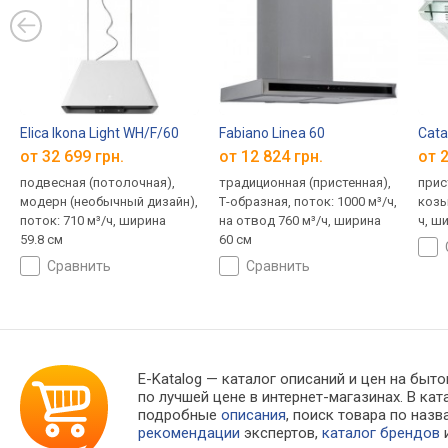
Elica Ikona Light WH/F/60
Fabiano Linea 60
Cata
от 32 699 грн.
от 12 824 грн.
от 2
подвесная (потолочная),
традиционная (пристенная),
прис
модерн (необычный дизайн),
Т-образная, поток: 1000 м³/ч,
козы
поток: 710 м³/ч, ширина
на отвод 760 м³/ч, ширина
ч, ш
59.8 см
60 см
сравнить
сравнить
E-Katalog
— каталог описаний и цен на бытов
по лучшей цене в интернет-магазинах. В 
подробные
описания
, поиск товара по наз
рекомендации
экспертов,
каталог брендов
и