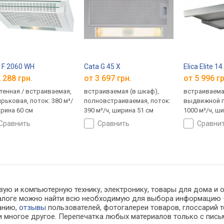
 F 2060 WH
Cata G 45 X
Elica Elite 
 288 грн.
от 3 697 грн.
от 5 996 гр
тенная / встраиваемая,
встраиваемая (в шкаф),
встраиваемая
рьковая, поток: 380 м³/
полновстраиваемая, поток:
выдвижной п
ирина 60 см
390 м³/ч, ширина 51 см
1000 м³/ч, ш
сравнить
сравнить
сравни
ую и компьютерную технику, электронику, товары для дома и офи
каталоге можно найти всю необходимую для выбора информацию
ванию,
отзывы
пользователей, фотогалереи товаров, глоссарий т
 многое другое. Перепечатка любых материалов только с пись