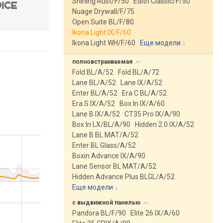
Shining Rust/F/50
Edith Classic/F/50
Nuage Drywall/F/75
Open Suite BL/F/80
Ikona Light IX/F/60
Ikona Light WH/F/60
Еще модели
↓
полновстраиваемая
Fold BL/A/52
Fold BL/A/72
Lane BL/A/52
Lane IX/A/52
Enter BL/A/52
Era C BL/A/52
Era S IX/A/52
Box In IX/A/60
Lane B IX/A/52
CT35 Pro IX/A/90
Box In LX/BL/A/90
Hidden 2.0 IX/A/52
Lane B BL MAT/A/52
Enter BL Glass/A/52
Boxin Advance IX/A/90
Lane Sensor BL MAT/A/52
Hidden Advance Plus BLGL/A/52
Еще модели
↓
с выдвижной
панелью
Pandora BL/F/90
Elite 26 IX/A/60