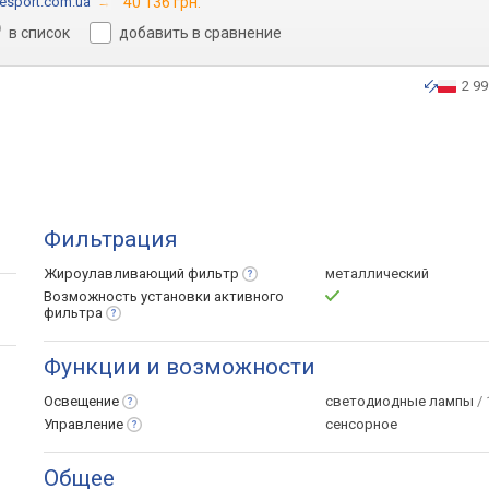
esport.com.ua
→
40 136 грн.
в список
добавить в сравнение
2 99
Фильтрация
Жироулавливающий
фильтр
металлический
Возможность установки активного
фильтра
Функции и возможности
Освещение
светодиодные лампы
/ 
Управление
сенсорное
Общее