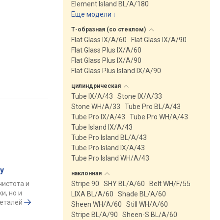
Element Island BL/A/180
Еще модели
↓
Т-образная (со
стеклом)
Flat Glass IX/A/60
Flat Glass IX/A/90
Flat Glass Plus IX/A/60
Flat Glass Plus IX/A/90
Flat Glass Plus Island IX/A/90
цилиндрическая
Tube IX/A/43
Stone IX/A/33
Stone WH/A/33
Tube Pro BL/A/43
Tube Pro IX/A/43
Tube Pro WH/A/43
Tube Island IX/A/43
Tube Pro Island BL/A/43
Tube Pro Island IX/A/43
Tube Pro Island WH/A/43
у
наклонная
чистота и
Stripe 90
SHY BL/A/60
Belt WH/F/55
и, но и
LIXA BL/A/60
Shade BL/A/60
деталей
Sheen WH/A/60
Still WH/A/60
Stripe BL/A/90
Sheen-S BL/A/60