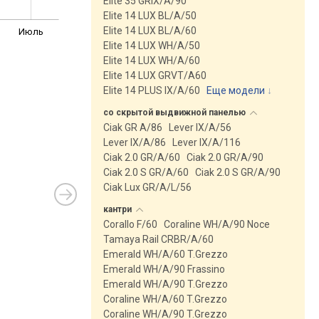
Elite 35 GRIX/A/90
Elite 14 LUX BL/A/50
Elite 14 LUX BL/A/60
Июль
Elite 14 LUX WH/A/50
Elite 14 LUX WH/A/60
Elite 14 LUX GRVT/A60
Elite 14 PLUS IX/A/60
Еще модели
↓
со скрытой выдвижной
панелью
Ciak GR A/86
Lever IX/A/56
Lever IX/A/86
Lever IX/A/116
Ciak 2.0 GR/A/60
Ciak 2.0 GR/A/90
Ciak 2.0 S GR/A/60
Ciak 2.0 S GR/A/90
Ciak Lux GR/A/L/56
кантри
Corallo F/60
Coraline WH/A/90 Noce
Tamaya Rail CRBR/A/60
Emerald WH/A/60 T.Grezzo
Emerald WH/A/90 Frassino
Emerald WH/A/90 T.Grezzo
Coraline WH/A/60 T.Grezzo
Coraline WH/A/90 T.Grezzo