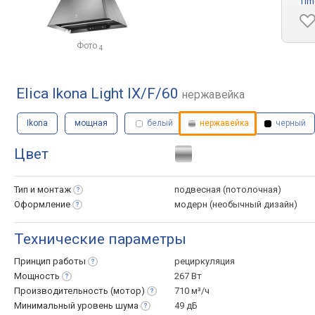
Tim
Фото
4
Elica Ikona Light IX/F/60
нержавейка
Ikona
мощная
белый
нержавейка
черный
Цвет
Тип и
монтаж
подвесная (потолочная)
Оформление
модерн (необычный дизайн)
Технические параметры
Принцип
работы
рециркуляция
Мощность
267 Вт
Производительность
(мотор)
710 м³/ч
Минимальный уровень
шума
49 дБ