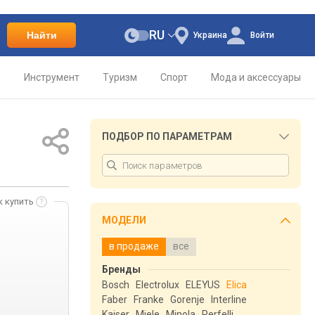
RU
Найти
Украина
Войти
о
Инструмент
Туризм
Спорт
Мода и аксессуары
ПОДБОР ПО ПАРАМЕТРАМ
к купить
МОДЕЛИ
в продаже
все
Бренды
Bosch
Electrolux
ELEYUS
Elica
Faber
Franke
Gorenje
Interline
Kaiser
Miele
Minola
Perfelli