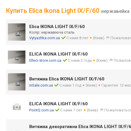
Купить Elica Ikona Light IX/F/60
нержавейка
Elica IKONA LIGHT IX/F/60
Колір: нержавіюча сталь
Vytyazhka.com.ua
С нами 8 лет
(Киев)
Пожаловат
ELICA IKONA LIGHT IX/F/60
Elleci-store.com.ua
С нами 2 года
(Киев)
Пожалов
Витяжка Elica IKONA LIGHT IX/F/60
inSale.com.ua
С нами 1 год
(Киев)
Гарантия: 12 мес
ELICA IKONA LIGHT IX/F/60
PointQ.com.ua
С нами 7 лет
(Киев)
Пожаловатьс
Витяжка декоративна Elica IKONA LIGHT IX/F/