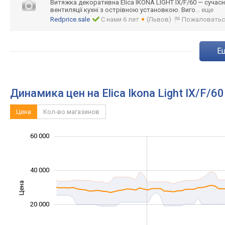
Витяжка декоративна Elica IKONA LIGHT IX/F/60 — сучас
вентиляції кухні з острівною установкою. Виго
... еще
Redprice.sale
С нами 6 лет
(Львов)
Пожаловатьс
Динамика цен на Elica Ikona Light IX/F/6
Цена
Кол-во магазинов
60 000
-20 000
-10 000
-40 000
10 000
30 000
80 000
40 000
Цена
10 000
20 000