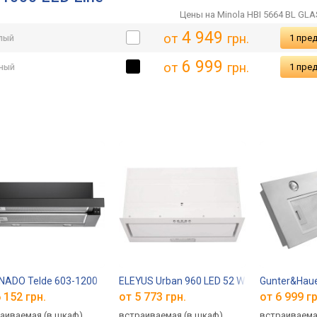
Цены на Minola HBI 5664 BL GLA
4 949
от
грн.
1 пре
лый
6 999
от
грн.
1 пре
ный
NADO Telde 603-1200
ELEYUS Urban 960 LED 52 WH
Gunter&Haue
 152 грн.
от 5 773 грн.
от 6 999 гр
аиваемая (в шкаф),
встраиваемая (в шкаф),
встраиваема