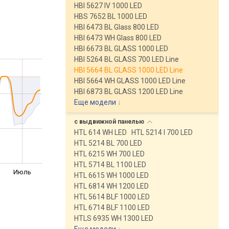
HBI 5627 IV 1000 LED
HBS 7652 BL 1000 LED
HBI 6473 BL Glass 800 LED
HBI 6473 WH Glass 800 LED
HBI 6673 BL GLASS 1000 LED
HBI 5264 BL GLASS 700 LED Line
HBI 5664 BL GLASS 1000 LED Line
HBI 5664 WH GLASS 1000 LED Line
HBI 6873 BL GLASS 1200 LED Line
Еще модели
↓
с выдвижной
панелью
HTL 614 WH LED
HTL 5214 I 700 LED
HTL 5214 BL 700 LED
HTL 6215 WH 700 LED
HTL 5714 BL 1100 LED
Июль
HTL 6615 WH 1000 LED
HTL 6814 WH 1200 LED
HTL 5614 BLF 1000 LED
HTL 6714 BLF 1100 LED
HTLS 6935 WH 1300 LED