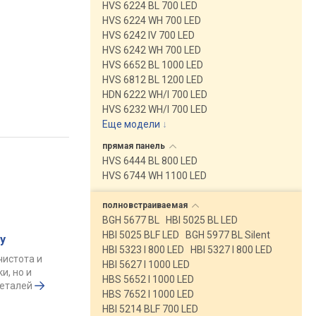
HVS 6224 BL 700 LED
HVS 6224 WH 700 LED
HVS 6242 IV 700 LED
HVS 6242 WH 700 LED
HVS 6652 BL 1000 LED
HVS 6812 BL 1200 LED
HDN 6222 WH/I 700 LED
HVS 6232 WH/I 700 LED
Еще модели
↓
прямая
панель
HVS 6444 BL 800 LED
HVS 6744 WH 1100 LED
полновстраиваемая
BGH 5677 BL
HBI 5025 BL LED
HBI 5025 BLF LED
BGH 5977 BL Silent
у
HBI 5323 I 800 LED
HBI 5327 I 800 LED
чистота и
HBI 5627 I 1000 LED
и, но и
HBS 5652 I 1000 LED
деталей
HBS 7652 I 1000 LED
HBI 5214 BLF 700 LED