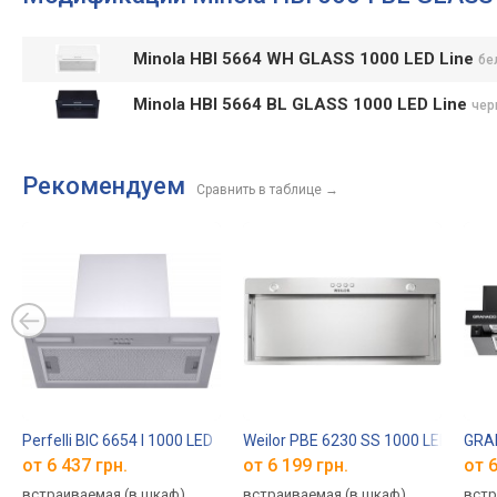
Minola HBI 5664 WH GLASS 1000 LED Line
бе
Minola HBI 5664 BL GLASS 1000 LED Line
чер
Рекомендуем
Сравнить в таблице
→
Perfelli BIC 6654 I 1000 LED
Weilor PBE 6230 SS 1000 LED
GRA
от 6 437 грн.
от 6 199 грн.
от 6
встраиваемая (в шкаф),
встраиваемая (в шкаф),
встр