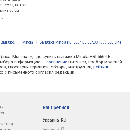
ваемая, поток:
полновстраиваемая, поток:
полновстраиваемая,
ирина 60 см
1000 м³/ч, ширина 52 см
950 м³/ч, ширина 59.6
ть
сравнить
сравнить
/
Вытяжки
/
Minola
/
Вытяжка Minola HBI 5664 BL GLASS 1000 LED Line
фиса. Мы знаем, где купить вытяжки Minola HBI 5664 BL
я выбора информацию —
сравнение
вытяжек, подбор моделей
ов, глоссарий терминов, обзоры, инструкции,
рейтинг
о с письменного согласия редакции.
Ваш регион
е?
er.
Украина
,
RU
ии" под
ретной
Украина