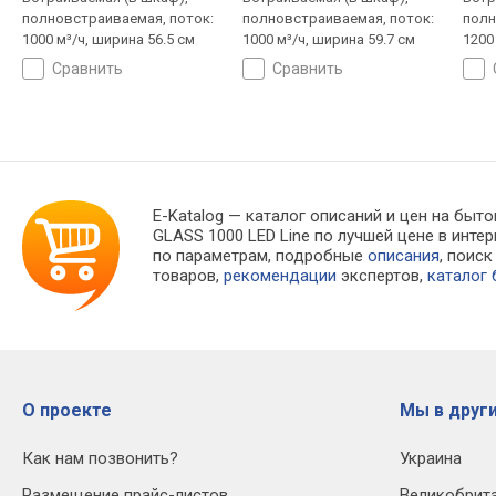
полновстраиваемая, поток:
полновстраиваемая, поток:
полн
1000 м³/ч, ширина 56.5 см
1000 м³/ч, ширина 59.7 см
1200
сравнить
сравнить
E-Katalog
— каталог описаний и цен на быто
GLASS 1000 LED Line по лучшей цене в инт
по параметрам, подробные
описания
, поис
товаров,
рекомендации
экспертов,
каталог
О проекте
Мы в други
Как нам позвонить?
Украина
Размещение прайс-листов
Великобрит