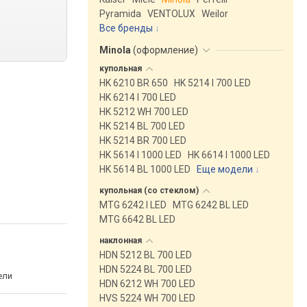
Pyramida
VENTOLUX
Weilor
Все бренды
Minola
(
оформление
)
купольная
HK 6210 BR 650
HK 5214 I 700 LED
HK 6214 I 700 LED
HK 5212 WH 700 LED
HK 5214 BL 700 LED
HK 5214 BR 700 LED
HK 5614 I 1000 LED
HK 6614 I 1000 LED
HK 5614 BL 1000 LED
Еще модели
↓
купольная (со
стеклом)
MTG 6242 I LED
MTG 6242 BL LED
MTG 6642 BL LED
наклонная
HDN 5212 BL 700 LED
HDN 5224 BL 700 LED
ели
HDN 6212 WH 700 LED
HVS 5224 WH 700 LED