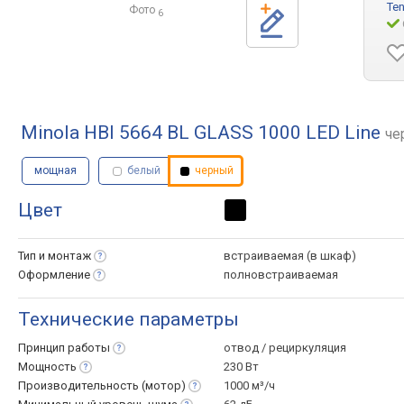
Te
Фото
6
Minola HBI 5664 BL GLASS 1000 LED Line
че
мощная
белый
черный
Цвет
Тип и
монтаж
встраиваемая (в шкаф)
Оформление
полновстраиваемая
Технические параметры
Принцип
работы
отвод / рециркуляция
Мощность
230 Вт
Производительность
(мотор)
1000 м³/ч