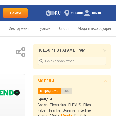
RU
Найти
Украина
Войти
о
Инструмент
Туризм
Спорт
Мода и аксессуары
ПОДБОР ПО ПАРАМЕТРАМ
МОДЕЛИ
в продаже
все
Бренды
Bosch
Electrolux
ELEYUS
Elica
Faber
Franke
Gorenje
Interline
Kaiser
Miele
Minola
Perfelli