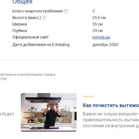
Общее
Класс
энергопотребления
C
Высота
(макс.)
25.6 см
Ширина
55 см
Глубина
29 см
Официальный сайт
minola.ua
Дата добавления на E-Katalog
декабрь 2020
ристики и комплектацию товара
ola.
Как почистить вытяжк
я будет
Важно не только внешняя 
привлекательность вытяжк
состояние ее внутренних 