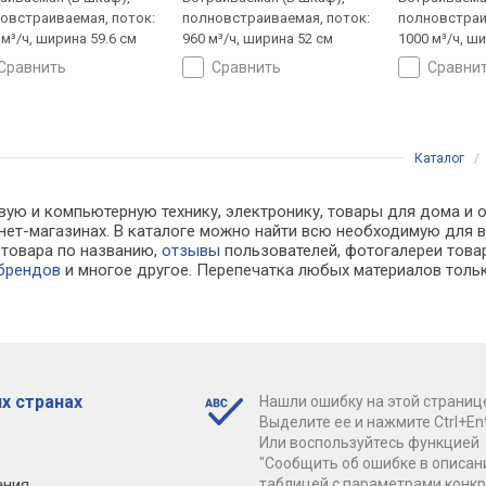
овстраиваемая, поток:
полновстраиваемая, поток:
полновстраи
 м³/ч, ширина 59.6 см
960 м³/ч, ширина 52 см
1000 м³/ч, ш
сравнить
сравнить
сравни
Каталог
вую и компьютерную технику, электронику, товары для дома и о
ернет-магазинах. В каталоге можно найти всю необходимую дл
к товара по названию,
отзывы
пользователей, фотогалереи товар
 брендов
и многое другое. Перепечатка любых материалов тольк
х странах
Нашли ошибку на этой страниц
Выделите ее и нажмите Ctrl+Ent
Или воспользуйтесь функцией
"Сообщить об ошибке в описан
ания
таблицей с параметрами конк