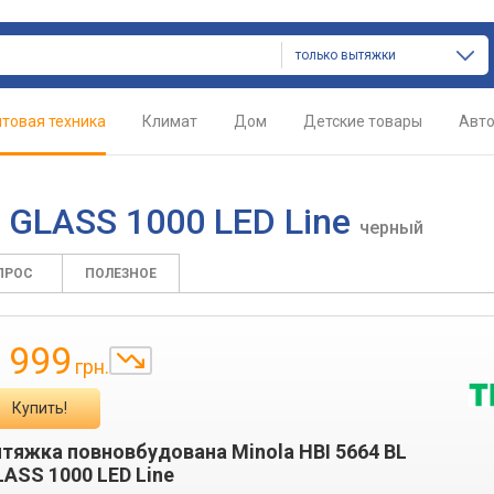
только вытяжки
товая техника
Климат
Дом
Детские товары
Авт
L GLASS 1000 LED Line
черный
ПРОС
ПОЛЕЗНОЕ
 999
грн.
Купить!
тяжка повновбудована Minola HBI 5664 BL
ASS 1000 LED Line