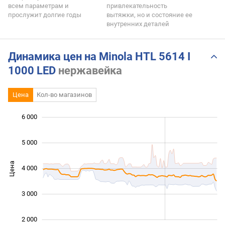
всем параметрам и
привлекательность
прослужит долгие годы
вытяжки, но и состояние ее
внутренних деталей
Динамика цен на Minola HTL 5614 I
1000 LED
нержавейка
Цена
Кол-во магазинов
 000
 500
 500
 500
 000
0
6 000
5 000
Цена
4 000
2 000
3 000
2 000