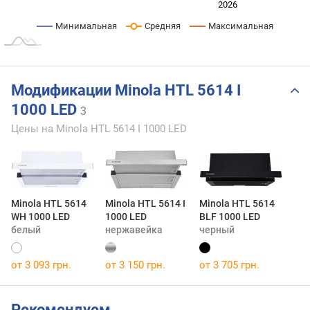
2024
2025
2028
2026
L
Минимальная
Средняя
Максимальная
Модификации Minola HTL 5614 I
1000 LED
3
Цены на Minola HTL 5614 I 1000 LED
Minola HTL 5614
Minola HTL 5614 I
Minola HTL 5614
WH 1000 LED
1000 LED
BLF 1000 LED
белый
нержавейка
черный
от 3 093 грн.
от 3 150 грн.
от 3 705 грн.
Рекомендуем