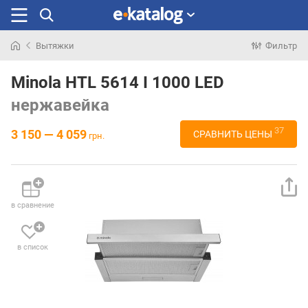
Вытяжки
Фильтр
Искали
раньше
Minola HTL 5614 I 1000 LED
нержавейка
37
3 150 — 4 059
СРАВНИТЬ ЦЕНЫ
грн.
в сравнение
в список