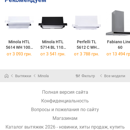
Minola HTL
Minola HTL
Perfelli TL
Fabiano Lin
5614 WH 1000
5714 BL 1100
5612 C WH
60
LED
LED
1000 LED
от 3 093 грн.
от 3 541 грн.
от 3 788 грн.
от 13 494 гр
Вытяжки
Minola
Фильтр
Все модели
Полная версия сайта
Конфиденциальность
Вопросы и пожелания по сайту
Магазинам
Каталог вытяжек 2026 - новинки, хиты продаж,
купить