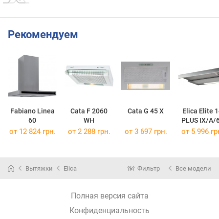
Рекомендуем
Fabiano Linea
Cata F 2060
Cata G 45 X
Elica Elite 
60
WH
PLUS IX/A/
от 12 824 грн.
от 2 288 грн.
от 3 697 грн.
от 5 996 гр
Вытяжки
Elica
Фильтр
Все модели
Полная версия сайта
Конфиденциальность