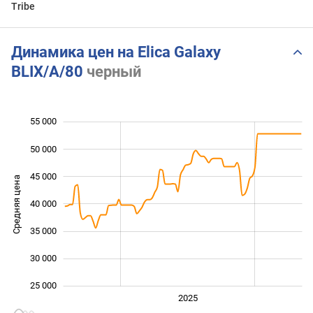
Tribe
Динамика цен на Elica Galaxy
BLIX/A/80
черный
55 000
 000
 000
 000
50 000
45 000
Средняя цена
40 000
25 000
35 000
30 000
25 000
2024
2026
2027
2025
L