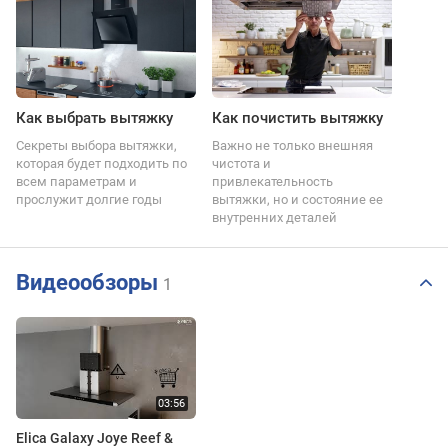
Как выбрать вытяжку
Как почистить вытяжку
Секреты выбора вытяжки,
Важно не только внешняя
которая будет подходить по
чистота и
всем параметрам и
привлекательность
прослужит долгие годы
вытяжки, но и состояние ее
внутренних деталей
Видеообзоры
1
Elica Galaxy Joye Reef &