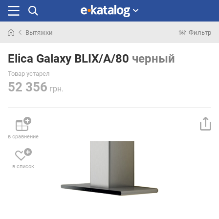
Вытяжки
Фильтр
Искали
раньше
Elica Galaxy BLIX/A/80
черный
Товар устарел
52 356
грн.
в сравнение
в список