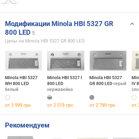
Модификации Minola HBI 5327 GR
800 LED
5
Цены на Minola HBI 5327 GR 800 LED
Minola HBI 5327
Minola HBI 5327 I
Minola HBI 5327
Min
WH 800 LED
800 LED
GR 800 LED
серый
IV 
белый
нержавейка
сло
от 3 999 грн.
от 2 519 грн.
от 2 789 грн.
от 
Рекомендуем