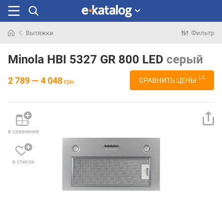
Вытяжки
Фильтр
Искали
раньше
Minola HBI 5327 GR 800 LED
серый
14
2 789 — 4 048
СРАВНИТЬ ЦЕНЫ
грн.
в сравнение
в список