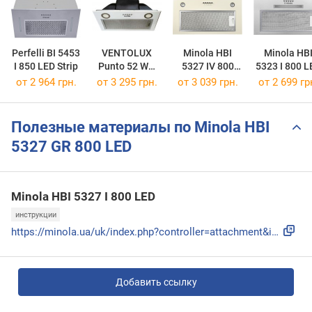
Perfelli BI 5453
VENTOLUX
Minola HBI
Minola HB
I 850 LED Strip
Punto 52 WH
5327 IV 800
5323 I 800 L
900 PB PC
LED
от 2 964 грн.
от 3 295 грн.
от 3 039 грн.
от 2 699 гр
Полезные материалы по Minola HBI
5327 GR 800 LED
Minola HBI 5327 I 800 LED
инструкции
https://minola.ua/uk/index.php?controller=attachment&id_att...
Добавить ссылку