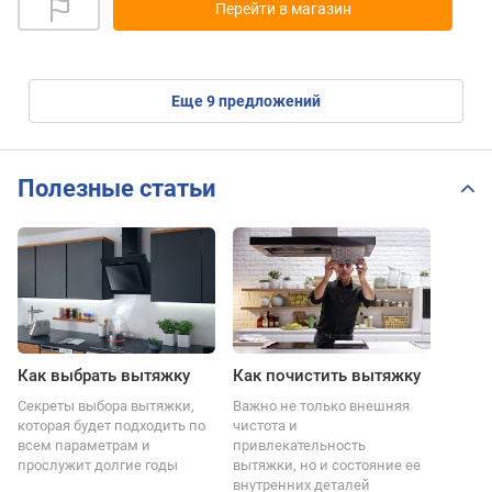
Перейти в магазин
eще
9
предложений
Полезные статьи
Как выбрать вытяжку
Как почистить вытяжку
Секреты выбора вытяжки,
Важно не только внешняя
которая будет подходить по
чистота и
всем параметрам и
привлекательность
прослужит долгие годы
вытяжки, но и состояние ее
внутренних деталей