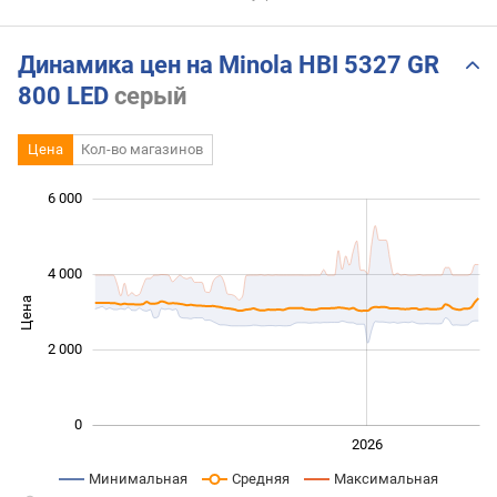
Динамика цен на Minola HBI 5327 GR
800 LED
серый
Цена
Кол-во магазинов
6 000
 000
 000
 000
 000
 000
 000
4 000
Цена
1 000
2 000
0
2024
2025
2028
2026
L
Минимальная
Средняя
Максимальная