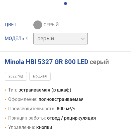
ЦВЕТ
1
белый
МОДЕЛЬ
5
нержавейка
слоновая
кость
черный
Minola HBI 5327 GR 800 LED
серый
2022 год
мощная
Тип:
встраиваемая (в шкаф)
Оформление:
полновстраиваемая
Производительность:
800 м³/ч
Принцип работы:
отвод / рециркуляция
Управление:
кнопки