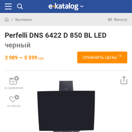
Вытяжки
Фильтр
Искали
раньше
Perfelli DNS 6422 D 850 BL LED
черный
18
3 989 — 5 599
СРАВНИТЬ ЦЕНЫ
грн.
в сравнение
в список