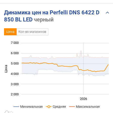
Динамика цен на Perfelli DNS 6422 D
850 BL LED
черный
Цена
Кол-во магазинов
 500
 500
 500
 000
 000
0
7 000
6 000
5 000
Цена
2 500
4 000
3 000
2 000
2024
2025
2028
2026
L
Минимальная
Средняя
Максимальная