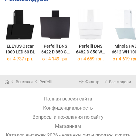
ELEYUS Oscar
Perfelli DNS
Perfelli DNS
Minola HV
1000 LED 60 BL
6422 D 850 GR
6482 D 850 WH
6612 WH 10
LED
LED
LED
от 4 737 грн.
от 4 149 грн.
от 4 659 грн.
от 4 619 гр
Вытяжки
Perfelli
Фильтр
Все модели
Полная версия сайта
Конфиденциальность
Вопросы и пожелания по сайту
Магазинам
Каталог вытяжек 2026 - новинки, хиты продаж,
купить