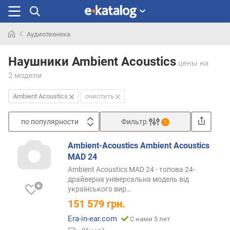
Аудиотехника
Искали
раньше
Наушники Ambient Acoustics
цены
на
2 модели
Ambient Acoustics
очистить
по популярности
Фильтр
1
Сортировать
Ambient-Acoustics Ambient Acoustics
п
MAD 24
о
Ambient Acoustics MAD 24 - топова 24-
п
драйверна універсальна модель від
о
українського
вир…
п
151 579
грн.
у
л
Era-in-ear.com
С нами 5 лет
я