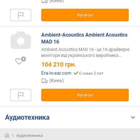
(Киев)
р
н
Купить!
о
с
т
Ambient-Acoustics Ambient Acoustics
и
MAD 16
Ambient Acoustics MAD 16 - це 16-драйверні
о
монітори від українського
виробника…
т
104 210
грн.
д
е
Era-in-ear.com
С нами 5 лет
ш
(Киев)
е
в
Купить!
ы
х
к
Аудиотехника
д
о
р
Аудиотехника
о