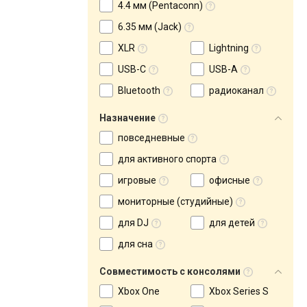
4.4 мм (Pentaconn)
6.35 мм (Jack)
XLR
Lightning
USB-C
USB-A
Bluetooth
радиоканал
Назначение
повседневные
для активного спорта
игровые
офисные
мониторные (студийные)
для DJ
для детей
для сна
Совместимость с консолями
Xbox One
Xbox Series S