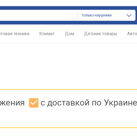
только наушники
товая техника
Климат
Дом
Детские товары
Авт
ожения
с доставкой по Украин