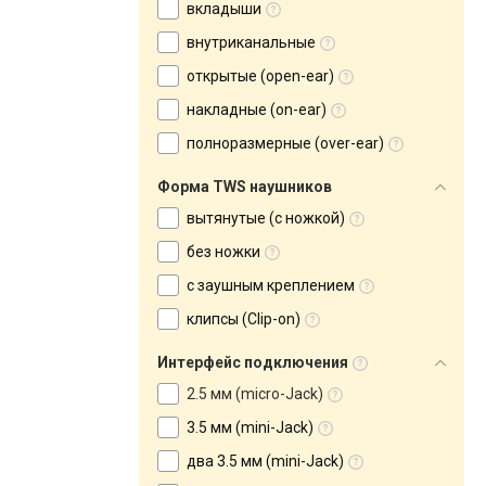
вкладыши
внутриканальные
открытые (open-ear)
накладные (on-ear)
полноразмерные (over-ear)
Форма TWS наушников
вытянутые (с ножкой)
без ножки
с заушным креплением
клипсы (Clip-on)
Интерфейс подключения
2.5 мм (micro-Jack)
3.5 мм (mini-Jack)
два 3.5 мм (mini-Jack)