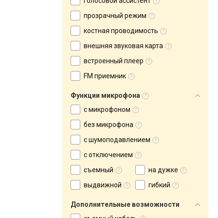
голосовой ассистент
прозрачный режим
костная проводимость
внешняя звуковая карта
встроенный плеер
FM приемник
Функции микрофона
с микрофоном
без микрофона
с шумоподавлением
с отключением
съемный
на дужке
выдвижной
гибкий
Дополнительные возможности