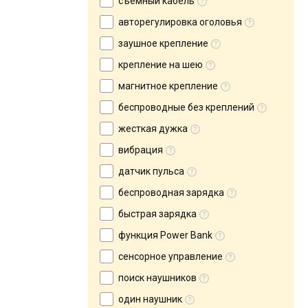
съемный кабель
авторегулировка оголовья
заушное крепление
крепление на шею
магнитное крепление
беспроводные без креплений
жесткая дужка
вибрация
датчик пульса
беспроводная зарядка
быстрая зарядка
функция Power Bank
сенсорное управление
поиск наушников
один наушник