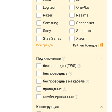
Logitech
OnePlus
Razer
Realme
Samsung
Sennheiser
Sony
Soundcore
SteelSeries
Xiaomi
Все бренды
Рейтинг брендов
Подключение
без проводов (TWS)
беспроводные
беспроводные на кабеле
проводные
комбинированные
Конструкция