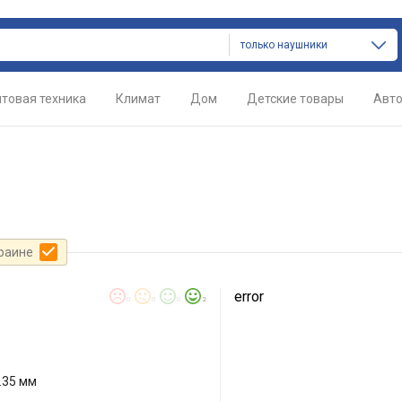
только наушники
товая техника
Климат
Дом
Детские товары
Авт
краине
error
0
0
0
2
е
.35 мм