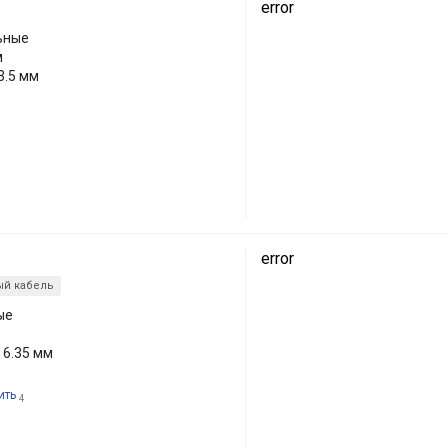
error
ьные
м
3.5 мм
error
й кабель
ые
 6.35 мм
ить
4