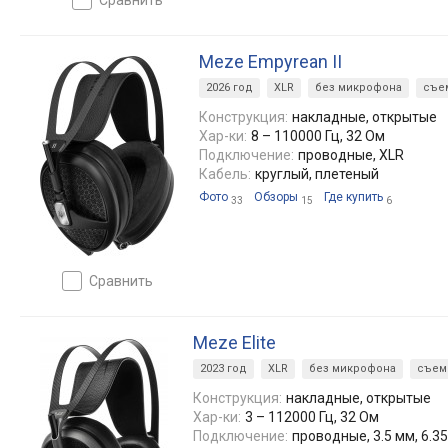
Meze Empyrean II
2026 год
XLR
без микрофона
съе
Конструкция:
накладные, открытые
Хар-ки:
8 – 110000 Гц, 32 Ом
Подключение:
проводные, XLR
Кабель:
круглый, плетеный
Фото
Обзоры
Где купить
33
15
6
сравнить
Meze Elite
2023 год
XLR
без микрофона
съем
Конструкция:
накладные, открытые
Хар-ки:
3 – 112000 Гц, 32 Ом
Подключение:
проводные, 3.5 мм, 6.35