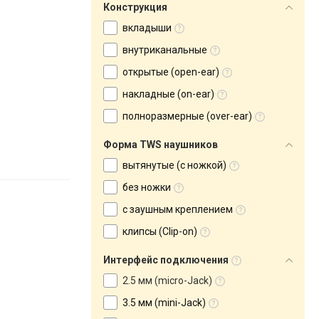
Конструкция
вкладыши
внутриканальные
открытые (open-ear)
накладные (on-ear)
полноразмерные (over-ear)
Форма TWS наушников
вытянутые (с ножкой)
без ножки
с заушным креплением
клипсы (Clip-on)
Интерфейс подключения
2.5 мм (micro-Jack)
3.5 мм (mini-Jack)