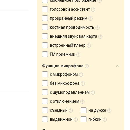
мобильное приложение
голосовой ассистент
прозрачный режим
костная проводимость
внешняя звуковая карта
встроенный плеер
FM приемник
Функции микрофона
с микрофоном
без микрофона
с шумоподавлением
с отключением
съемный
на дужке
выдвижной
гибкий