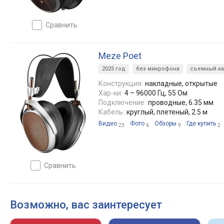
сравнить
Meze Poet
2025 год
без микрофона
съемный к
Конструкция:
накладные, открытые
Хар-ки:
4 – 96000 Гц, 55 Ом
Подключение:
проводные, 6.35 мм
Кабель:
круглый, плетеный, 2.5 м
Видео
Фото
Обзоры
Где купить
23
6
9
2
сравнить
Возможно, вас заинтересует