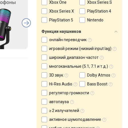
Xbox One
Xbox Series S
Xbox Series X
PlayStation 4
PlayStation 5
Nintendo
Функции наушников
онлайн переводчик
игровой режим (низкий input lag)
широкий диапазон частот
многоканальные (5.1, 7.1 и т.д.)
3D звук
Dolby Atmos
Hi-Res Audio
Bass Boost
регулятор громкости
автопауза
≥ 2 излучателей
активное шумоподавление