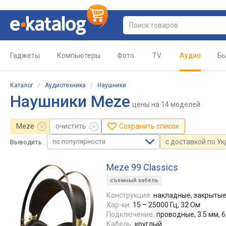
Гаджеты
Компьютеры
Фото
TV
Аудио
Бы
Каталог
/
Аудиотехника
/
Наушники
Наушники Meze
цены
на 14 моделей
Meze
очистить
Сохранить список
по популярности
с доставкой по У
Выводить
Meze 99 Classics
съемный кабель
Конструкция:
накладные, закрыты
Хар-ки:
15 – 25000 Гц, 32 Ом
Подключение:
проводные, 3.5 мм, 6
Кабель:
круглый