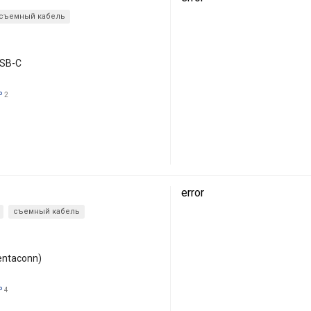
съемный кабель
USB-C
ь
2
error
съемный кабель
entaconn)
ь
4