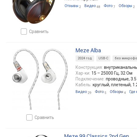
Отзывы
Видео
Фото
Обзоры
2
48
7
2
сравнить
Meze Alba
2024 год
USB-C
без микроф
Конструкция:
внутриканальн
Хар-ки:
15 – 25000 Гц, 32 Ом
Подключение:
проводные, 3.5
Кабель:
круглый, плетеный, 1.
Видео
Фото
Обзоры
Где 
29
5
4
сравнить
Meze 99 Classics 2nd Gen