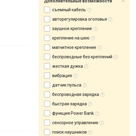
Дополнительные возможности
съемный кабель
авторегулировка оголовья
заушное крепление
крепление на шею
магнитное крепление
беспроводные без креплений
жесткая дужка
вибрация
датчик пульса
беспроводная зарядка
быстрая зарядка
функция Power Bank
сенсорное управление
поиск наушников