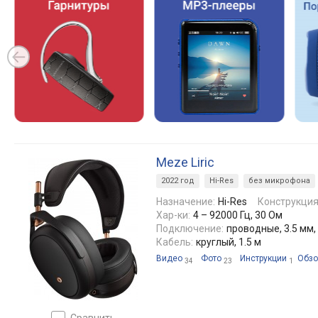
Meze Liric
2022 год
Hi-Res
без микрофона
Назначение:
Hi-Res
Конструкция
Хар-ки:
4 – 92000 Гц, 30 Ом
Подключение:
проводные, 3.5 мм,
Кабель:
круглый, 1.5 м
Видео
Фото
Инструкции
Обз
34
23
1
сравнить