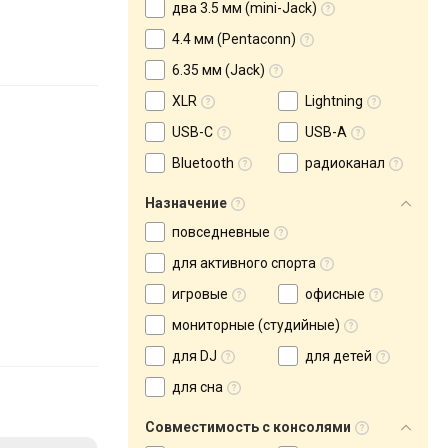
два 3.5 мм (mini-Jack)
4.4 мм (Pentaconn)
6.35 мм (Jack)
XLR
Lightning
USB-C
USB-A
Bluetooth
радиоканал
Назначение
повседневные
для активного спорта
игровые
офисные
мониторные (студийные)
для DJ
для детей
для сна
Совместимость с консолями