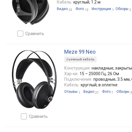
Кабель:
круглый, 1.2 м
Видео
Фото
Инструкции
Обзоры
23
13
1
2
сравнить
Meze 99 Neo
съемный кабель
Конструкция:
накладные, закрыт
Хар-ки:
15 – 25000 Гц, 26 Ом
Подключение:
проводные, 3.5 мм, 
Кабель:
круглый, в оплетке
Отзывы
Видео
Фото
Обзоры
1
27
7
3
сравнить