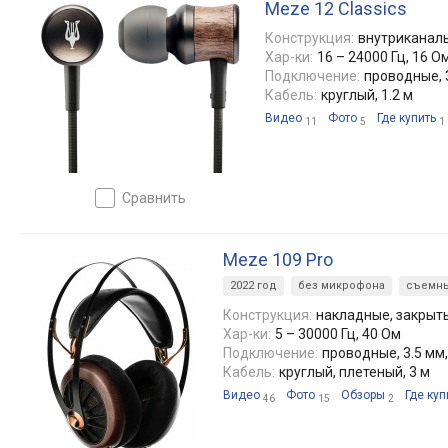
Meze 12 Classics
Конструкция:
внутриканал
Хар-ки:
16 – 24000 Гц, 16 О
Подключение:
проводные, 
Кабель:
круглый, 1.2 м
Видео
Фото
Где купить
11
5
1
сравнить
Meze 109 Pro
2022 год
без микрофона
съемны
Конструкция:
накладные, закрыт
Хар-ки:
5 – 30000 Гц, 40 Ом
Подключение:
проводные, 3.5 мм,
Кабель:
круглый, плетеный, 3 м
Видео
Фото
Обзоры
Где куп
46
15
2