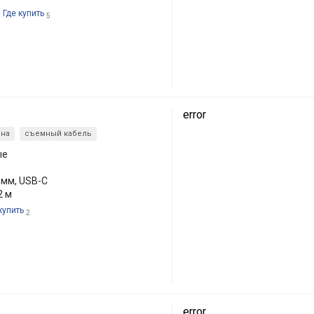
Где купить
5
error
она
съемный кабель
ые
 мм, USB-C
2 м
купить
2
error