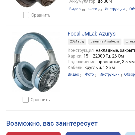
Аккумулятор:
до 30 ч
Видео
Фото
Инструкции
Об
18
20
2
сравнить
Focal JMLab Azurys
2024 год
съемный кабель
штеке
Конструкция:
накладные, закрыт
Хар-ки:
15 – 22000 Гц, 26 Ом
Подключение:
проводные, 3.5 мм
Кабель:
круглый, 1.25 м
Видео
Фото
Инструкции
Обзо
5
5
1
сравнить
Возможно, вас заинтересует