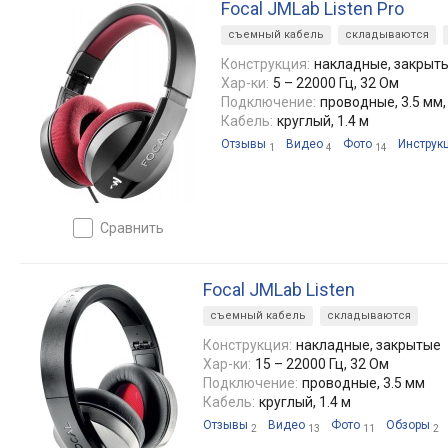
Focal JMLab Listen Pro
съемный кабель
складываются
Конструкция:
накладные, закрыт
Хар-ки:
5 – 22000 Гц, 32 Ом
Подключение:
проводные, 3.5 мм,
Кабель:
круглый, 1.4 м
Отзывы
Видео
Фото
Инструк
1
4
14
сравнить
Focal JMLab Listen
съемный кабель
складываются
Конструкция:
накладные, закрытые
Хар-ки:
15 – 22000 Гц, 32 Ом
Подключение:
проводные, 3.5 мм
Кабель:
круглый, 1.4 м
Отзывы
Видео
Фото
Обзоры
2
13
11
2