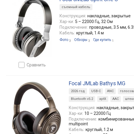
съемный кабель
Конструкция:
накладные, закрытые
Хар-ки:
5 – 22000 Гц, 32 Ом
Подключение:
проводные, 3.5 мм, 6.
Кабель:
круглый, 1.4 м
Фото
Обзоры
Где купить
3
3
1
сравнить
Focal JMLab Bathys MG
2026 год
USB-C
ANC
голосов
Bluetooth v5.2
aptX
AAC
штек
Конструкция:
накладные, закры
Хар-ки:
10 – 22000 Гц
Подключение:
комбинированные, 
multipoint
Кабель:
круглый, 1.2 м