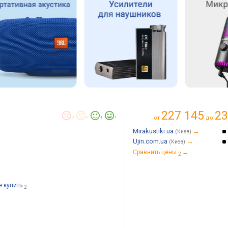
227 145
23
от
до
0
0
1
1
Mirakustiki.ua
→
(Киев)
Ujin.com.ua
→
(Киев)
Сравнить цены
→
2
е купить
2