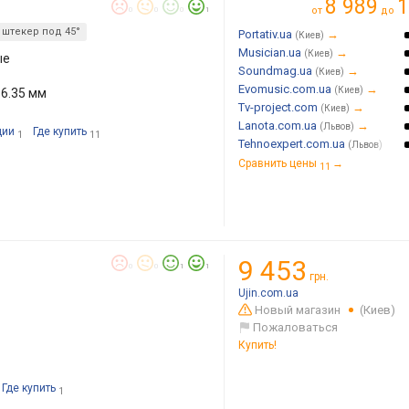
8 989
1
от
до
0
0
0
1
штекер под 45°
Portativ.ua
→
(Киев)
Musician.ua
→
(Киев)
ые
Soundmag.ua
→
(Киев)
Evomusic.com.ua
→
(Киев)
 6.35 мм
Tv-project.com
→
(Киев)
Lanota.com.ua
→
(Львов)
ции
Где купить
1
11
Tehnoexpert.com.ua
→
(Львов)
Сравнить цены
→
11
9 453
0
0
1
1
грн.
Ujin.com.ua
Новый магазин
(Киев)
Пожаловаться
Купить!
Где купить
1