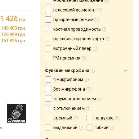
мобильное приложение
голосовой ассистент
1 426
прозрачный режим
грн.
140 400 грн.
костная проводимость
126 999 грн.
внешняя звуковая карта
151 426 грн.
встроенный плеер
FM приемник
Функции микрофона
с микрофоном
без микрофона
с шумоподавлением
с отключением
съемный
на дужке
выдвижной
гибкий
еля