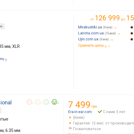
126 999
15
от
до
ль
Mirakustiki.ua
→
(Киев)
Lanota.com.ua
→
(Львов)
Ujin.com.ua
→
(Киев)
Сравнить цены
→
35 мм, XLR
3
ить
3
ional
7 499
0
0
0
2
грн.
С нами 5 лет
Era-in-ear.com
(Киев)
ытые
Гарантия: 12 мес. от производит
Пожаловаться
м, 6.35 мм