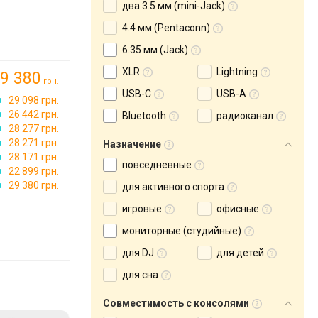
два 3.5 мм (mini-Jack)
4.4 мм (Pentaconn)
6.35 мм (Jack)
XLR
Lightning
9 380
грн.
USB-C
USB-A
29 098 грн.
26 442 грн.
Bluetooth
радиоканал
28 277 грн.
28 271 грн.
Назначение
28 171 грн.
повседневные
22 899 грн.
29 380 грн.
для активного спорта
игровые
офисные
мониторные (студийные)
для DJ
для детей
для сна
Совместимость с консолями