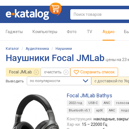
Гаджеты
Компьютеры
Фото
TV
Аудио
Бы
Каталог
/
Аудиотехника
/
Наушники
Наушники Focal JMLab
цены
на 23 
Focal JMLab
очистить
Сохранить список
по популярности
с доставкой по У
Выводить
Focal JMLab Bathys
2022 год
USB-C
ANC
голосов
Bluetooth v5.1
aptX
AAC
подс
Конструкция:
накладные, закры
Хар-ки:
15 – 22000 Гц