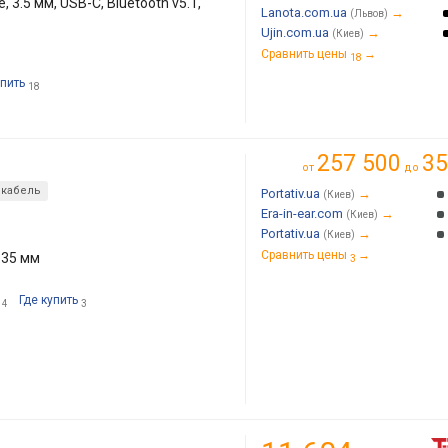
3.5 мм, USB-C, Bluetooth v5.1,
Lanota.com.ua
→
(Львов)
Ujin.com.ua
→
(Киев)
Сравнить цены
→
18
упить
18
257 500
35
от
до
кабель
Portativ.ua
→
(Киев)
Era-in-ear.com
→
(Киев)
Portativ.ua
→
(Киев)
Сравнить цены
→
.35 мм
3
Где купить
4
3