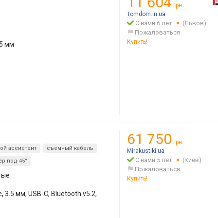
11 604
грн.
Tomdom.in.ua
С нами 6 лет
(Львов)
Пожаловаться
Купить!
35 мм
61 750
грн.
ой ассистент
съемный кабель
Mirakustiki.ua
С нами 5 лет
(Киев)
ер под 45°
Пожаловаться
тые
Купить!
3.5 мм, USB-C, Bluetooth v5.2,