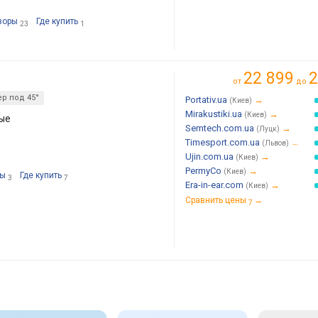
зоры
Где купить
23
1
22 899
2
от
до
р под 45°
Portativ.ua
→
(Киев)
Mirakustiki.ua
→
(Киев)
ые
Semtech.com.ua
→
(Луцк)
Timesport.com.ua
→
(Львов)
Ujin.com.ua
→
(Киев)
PermyCo
→
(Киев)
ры
Где купить
3
7
Era-in-ear.com
→
(Киев)
Сравнить цены
→
7