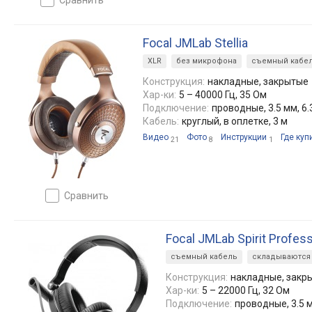
Focal JMLab Stellia
XLR
без микрофона
съемный кабе
Конструкция:
накладные, закрытые
Хар-ки:
5 – 40000 Гц, 35 Ом
Подключение:
проводные, 3.5 мм, 6.
Кабель:
круглый, в оплетке, 3 м
Видео
Фото
Инструкции
Где куп
21
8
1
сравнить
Focal JMLab Spirit Profess
съемный кабель
складываются
Конструкция:
накладные, закр
Хар-ки:
5 – 22000 Гц, 32 Ом
Подключение:
проводные, 3.5 м