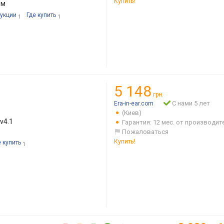
Купить!
 м
укции
Где купить
1
1
5 148
грн.
С нами 5 лет
Era-in-ear.com
(Киев)
v4.1
Гарантия: 12 мес. от производит
Пожаловаться
Купить!
е купить
1