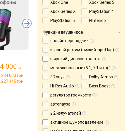
Xbox One
Xbox Series S
Xbox Series X
PlayStation 4
PlayStation 5
Nintendo
Функции наушников
онлайн переводчик
игровой режим (низкий input lag)
широкий диапазон частот
4 000
многоканальные (5.1, 7.1 и т.д.)
грн.
234 000 грн.
3D звук
Dolby Atmos
227 145 грн.
Hi-Res Audio
Bass Boost
регулятор громкости
автопауза
≥ 2 излучателей
активное шумоподавление