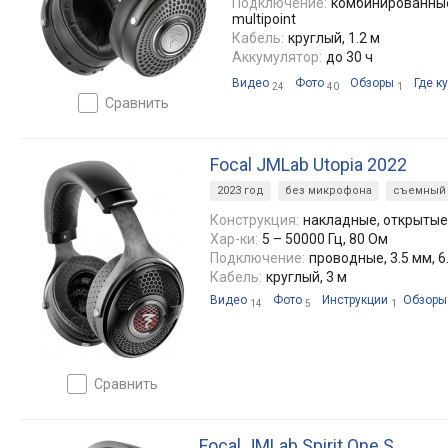
Подключение:
комбинированные, 
multipoint
Кабель:
круглый, 1.2 м
Аккумулятор:
до 30 ч
Видео
Фото
Обзоры
Где к
24
40
1
сравнить
Focal JMLab Utopia 2022
2023 год
без микрофона
съемный 
Конструкция:
накладные, открытые
Хар-ки:
5 – 50000 Гц, 80 Ом
Подключение:
проводные, 3.5 мм, 6
Кабель:
круглый, 3 м
Видео
Фото
Инструкции
Обзоры
14
5
1
сравнить
Focal JMLab Spirit One S