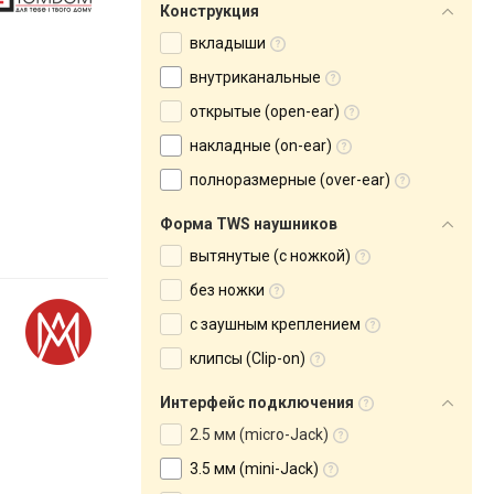
Конструкция
вкладыши
внутриканальные
открытые (open-ear)
накладные (on-ear)
полноразмерные (over-ear)
Форма TWS наушников
вытянутые (с ножкой)
без ножки
с заушным креплением
клипсы (Clip-on)
Интерфейс подключения
2.5 мм (micro-Jack)
3.5 мм (mini-Jack)