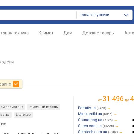
только наушники
товая техника
Климат
Дом
Детские товары
Авт
модели
краине
31 496
4
от
до
ой ассистент
съемный кабель
Portativ.ua
→
(Киев)
Mirakustiki.ua
→
(Киев)
ветка
L-штекер
Soundmag.ua
→
(Киев)
тые
Saren.com.ua
→
(Львов)
Semtech.com.ua
→
(Луцк)