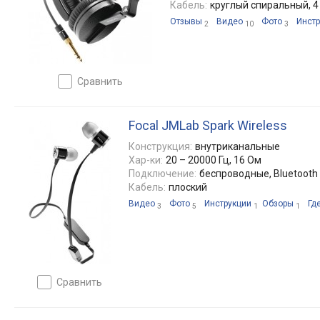
Кабель:
круглый спиральный, 4
Отзывы
Видео
Фото
Инстр
2
10
3
сравнить
Focal JMLab Spark Wireless
Конструкция:
внутриканальные
Хар-ки:
20 – 20000 Гц, 16 Ом
Подключение:
беспроводные, Bluetooth 
Кабель:
плоский
Видео
Фото
Инструкции
Обзоры
Гд
3
5
1
1
сравнить