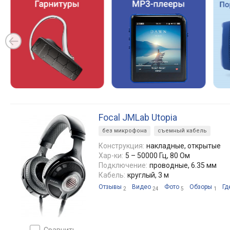
Focal JMLab Utopia
без микрофона
съемный кабель
Конструкция:
накладные, открытые
Хар-ки:
5 – 50000 Гц, 80 Ом
Подключение:
проводные, 6.35 мм
Кабель:
круглый, 3 м
Отзывы
Видео
Фото
Обзоры
Гд
2
24
5
1
сравнить