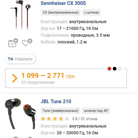
Sennheiser CX 300S
к
е
CX (внутриканальные)
L-штекер
р
Конструкция:
внутриканальные
Хар-ки:
17 – 21000 Гц, 18 Ом
п
Подключение:
проводные, 3.5 мм
о
Кабель:
плоский, 1.2 м
д
в
о
Спросить
д
к
1 099 — 2 771
грн.
а
62 предложения
б
е
л
JBL Tune 210
я
Tune (универсальные)
штекер под 45°
д
3.8 /
31
отзыв
л
Конструкция:
внутриканальные
и
Хар-ки:
20 – 20000 Гц, 16 Ом
н