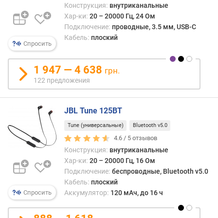
Конструкция:
внутриканальные
п
Хар-ки:
20 – 20000 Гц, 24 Ом
о
Подключение:
проводные, 3.5 мм, USB-C
о
Кабель:
плоский
Спросить
т
з
ы
1 947 — 4 638
грн.
в
122 предложения
а
м
JBL Tune 125BT
п
Tune (универсальные)
Bluetooth v5.0
о
д
4.6 /
5
отзывов
а
Конструкция:
внутриканальные
т
Хар-ки:
20 – 20000 Гц, 16 Ом
е
Подключение:
беспроводные, Bluetooth v5.0
д
Кабель:
плоский
о
Спросить
Аккумулятор:
120 мАч, до 16 ч
б
а