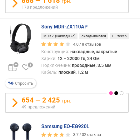
888 — 1 618
грн.
в
178 предложений
л
е
н
Sony MDR-ZX110AP
и
я
MDR-Z (накладные)
складываются
L-штекер
4.0 /
8
отзывов
п
Конструкция:
накладные, закрытые
о
Хар-ки:
12 – 22000 Гц, 24 Ом
к
Подключение:
проводные, 3.5 мм
о
Кабель:
плоский, 1.2 м
л
и
Спросить
ч
е
654 — 2 425
с
грн.
т
49 предложений
в
у
п
Samsung EO-EG920L
р
3.7 /
32
отзыва
е