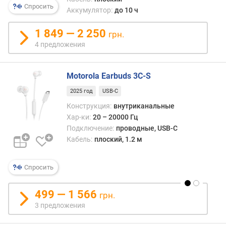
щ
Спросить
Аккумулятор:
до 10 ч
н
о
1 849 — 2 250
грн.
с
4 предложения
т
ь
(
Motorola Earbuds 3C-S
м
В
2025 год
USB-C
т
Конструкция:
внутриканальные
)
Хар-ки:
20 – 20000 Гц
Подключение:
проводные, USB-C
д
Кабель:
плоский, 1.2 м
и
а
м
Спросить
е
т
499 — 1 566
р
грн.
д
3 предложения
и
н