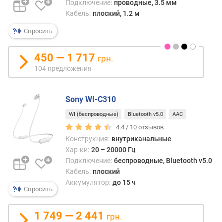
Подключение:
проводные, 3.5 мм
а
Кабель:
плоский, 1.2 м
к
а
Спросить
б
е
450 — 1 717
л
грн.
я
104 предложения
(
м
Sony WI-C310
)
WI (беспроводные)
Bluetooth v5.0
AAC
р
4.4 /
10
отзывов
а
Конструкция:
внутриканальные
д
Хар-ки:
20 – 20000 Гц
и
у
Подключение:
беспроводные, Bluetooth v5.0
с
Кабель:
плоский
д
Аккумулятор:
до 15 ч
Спросить
е
й
с
1 749 — 2 441
грн.