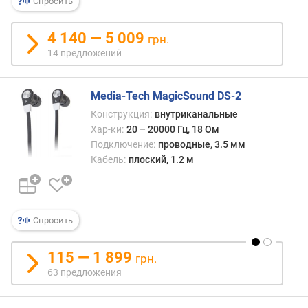
Спросить
S
B
4 140 — 5 009
грн.
в
14 предложений
е
р
с
Media-Tech MagicSound DS-2
и
Конструкция:
внутриканальные
я
Хар-ки:
20 – 20000 Гц, 18 Ом
B
Подключение:
проводные, 3.5 мм
l
Кабель:
плоский, 1.2 м
u
e
t
o
Спросить
o
t
h
115 — 1 899
грн.
63 предложения
ш
т
е