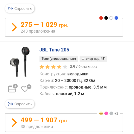
в
я
случа
р
Спросить
чего
н
намн
о
275 — 1 029
грн.
легче
с
243 предложения
распу
т
Это
и
особ
JBL Tune 205
важн
о
для
т
Tune (универсальные)
штекер под 45°
вкла
д
3.9 /
9
отзывов
и
е
Конструкция:
вкладыши
внут
ш
Хар-ки:
20 – 20000 Гц, 32 Ом
науш
е
Подключение:
проводные, 3.5 мм
кото
в
Кабель:
плоский, 1.2 м
часто
ы
смат
х
Спросить
для
к
хран
д
499 — 1 907
или
грн.
о
перен
38 предложений
р
Впроч