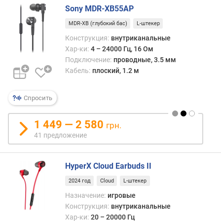
с
Sony MDR-XB55AP
.
ч
MDR-XB (глубокий бас)
L-штекер
а
Конструкция:
внутриканальные
с
Хар-ки:
4 – 24000 Гц, 16 Ом
т
Подключение:
проводные, 3.5 мм
о
Кабель:
плоский, 1.2 м
т
а
(
Спросить
Г
ц
1 449 — 2 580
)
грн.
41 предложение
ч
у
в
HyperX Cloud Earbuds II
с
2024 год
Cloud
L-штекер
т
Назначение:
игровые
в
и
Конструкция:
внутриканальные
т
Хар-ки:
20 – 20000 Гц