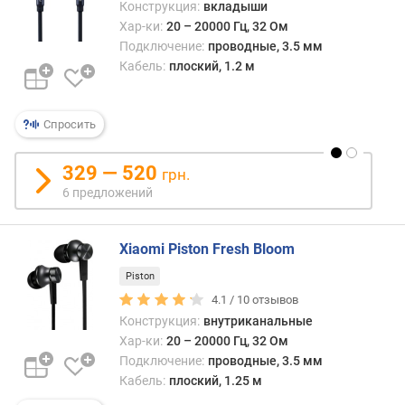
Конструкция:
вкладыши
д
Хар-ки:
20 – 20000 Гц, 32 Ом
л
Подключение:
проводные, 3.5 мм
о
Кабель:
плоский, 1.2 м
ж
е
н
Спросить
и
й
329 — 520
грн.
6 предложений
и
м
п
Xiaomi Piston Fresh Bloom
е
Piston
д
а
4.1 /
10
отзывов
н
Конструкция:
внутриканальные
с
Хар-ки:
20 – 20000 Гц, 32 Ом
(
Подключение:
проводные, 3.5 мм
О
Кабель:
плоский, 1.25 м
м