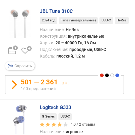
о
плос
г
пров
JBL Tune 310C
и
могут
м
2024 год
Tune (универсальные)
USB-C
Hi-Res
осна
Назначение:
Hi-Res
и
о
боле
Конструкция:
внутриканальные
т
круп
Хар-ки:
20 – 40000 Гц, 16 Ом
д
накл
Подключение:
проводные, USB-C
о
моде
Кабель:
плоский, 1.2 м
р
о
Спросить
г
и
501 — 2 361
х
грн.
к
160 предложений
д
е
ш
Logitech G333
е
G Series
USB-C
в
4.0 /
2
отзыва
ы
Назначение:
игровые
м