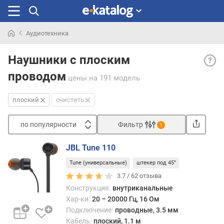
Аудиотехника
Искали
Плос
раньше
Наушники с плоским
кабе
проводом
— гл
цены
на 191 модель
дост
плос
плоский
очистить
кабел
являе
по популярности
Фильтр
1
то,
Сортировать
что
JBL Tune 110
он
п
не
Tune (универсальные)
штекер под 45°
о
так
п
3.7 /
62
отзыва
путае
о
Конструкция:
внутриканальные
как
п
Хар-ки:
20 – 20000 Гц, 16 Ом
кругл
у
Подключение:
проводные, 3.5 мм
а
л
Кабель:
плоский, 1.1 м