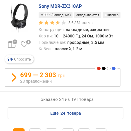
а
Sony MDR-ZX310AP
м
MDR-Z (накладные)
складываются
L-штекер
и
3.6 /
31
отзыв
к
Конструкция:
накладные, закрытые
а
(
Хар-ки:
10 – 24000 Гц, 24 Ом, 1000 мВт
м
Подключение:
проводные, 3.5 мм
м
Кабель:
плоский, 1.2 м
)
Спросить
к
о
699 — 2 303
грн.
л
28 предложений
-
в
о
Показано 24 из 191 товара
и
з
еще
24
товара
л
у
ч