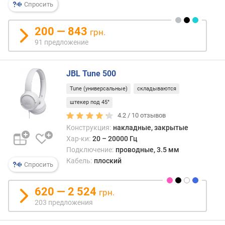
)
Спросить
м
200 — 843
грн.
и
91 предложение
н
.
ч
JBL Tune 500
а
с
Tune (универсальные)
складываются
т
штекер под 45°
о
4.2 /
10
отзывов
т
Конструкция:
накладные, закрытые
а
Хар-ки:
20 – 20000 Гц
(
Подключение:
проводные, 3.5 мм
Г
Кабель:
плоский
ц
Спросить
)
620 — 2 524
грн.
м
203 предложения
а
к