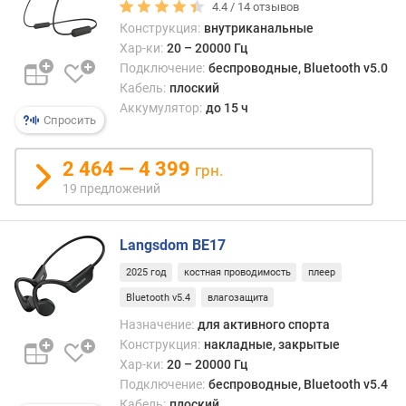
4.4 /
14
отзывов
Конструкция:
внутриканальные
з
Хар-ки:
20 – 20000 Гц
а
Подключение:
беспроводные, Bluetooth v5.0
д
е
Кабель:
плоский
р
Аккумулятор:
до 15 ч
Спросить
ж
к
а
2 464 — 4 399
грн.
з
19 предложений
в
у
к
Langsdom BE17
а
2025 год
костная проводимость
плеер
(
м
Bluetooth v5.4
влагозащита
с
Назначение:
для активного спорта
)
Конструкция:
накладные, закрытые
Хар-ки:
20 – 20000 Гц
м
Подключение:
беспроводные, Bluetooth v5.4
о
Кабель:
плоский