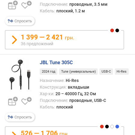
е
Подключение:
проводные, 3.5 мм
л
Кабель:
плоский, 1.2 м
ь
Спросить
н
о
с
1 399 — 2 421
грн.
т
36 предложений
ь
(
д
JBL Tune 305C
Б
2024 год
Tune (универсальные)
USB-C
Hi-Res
)
Назначение:
Hi-Res
в
Конструкция:
вкладыши
е
Хар-ки:
20 – 40000 Гц, 32 Ом
с
Подключение:
проводные, USB-C
(
Кабель:
плоский
г
Спросить
)
к
526 — 1 706
грн.