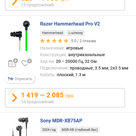
о
15 предложений
н
с
т
Razer Hammerhead Pro V2
р
у
Hammerhead
L-штекер
к
5.0 /
2
отзыва
ц
Назначение:
игровые
и
Конструкция:
внутриканальные
я
Хар-ки:
20 – 20000 Гц, 32 Ом
Подключение:
проводные, 3.5 мм, 2х3.5 мм
ф
Кабель:
плоский, 1.3 м
о
Спросить
р
м
1 419 — 2 085
грн.
а
14 предложений
к
о
р
Sony MDR-XB75AP
п
у
2024 год
MDR-XB (глубокий бас)
с