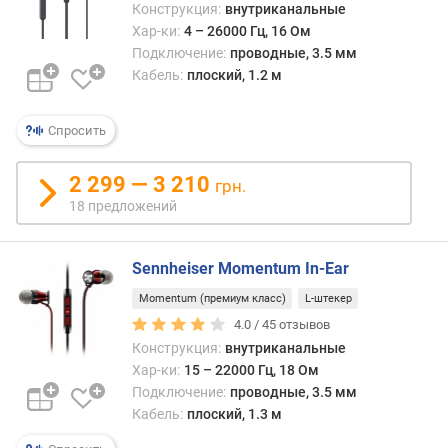
Конструкция:
внутриканальные
а
Хар-ки:
4 – 26000 Гц, 16 Ом
T
Подключение:
проводные, 3.5 мм
W
Кабель:
плоский, 1.2 м
S
т
Спросить
и
п
2 299 — 3 210
п
грн.
о
18 предложений
д
к
Sennheiser Momentum In-Ear
л
ю
Momentum (премиум класс)
L-штекер
ч
4.0 /
45
отзывов
е
Конструкция:
внутриканальные
н
Хар-ки:
15 – 22000 Гц, 18 Ом
и
Подключение:
проводные, 3.5 мм
я
Кабель:
плоский, 1.3 м
U