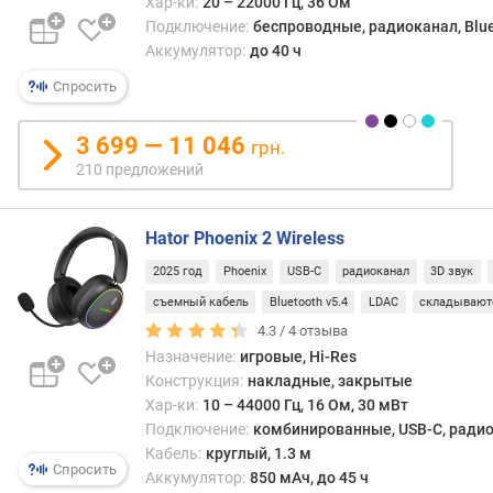
Хар-ки:
20 – 22000 Гц, 36 Ом
л
Подключение:
беспроводные, радиоканал, Blue
е
Аккумулятор:
до 40 ч
н
и
Спросить
я
3 699 — 11 046
грн.
п
210 предложений
о
к
о
Hator Phoenix 2 Wireless
л
и
2025 год
Phoenix
USB-C
радиоканал
3D звук
ч
съемный кабель
Bluetooth v5.4
LDAC
складывают
е
4.3 /
4
отзыва
с
Назначение:
игровые, Hi-Res
т
Конструкция:
накладные, закрытые
в
у
Хар-ки:
10 – 44000 Гц, 16 Ом, 30 мВт
п
Подключение:
комбинированные, USB-C, радиок
р
Кабель:
круглый, 1.3 м
Спросить
е
Аккумулятор:
850 мАч, до 45 ч