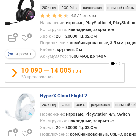
2024 год
ROG Delta
радиоканал
съемный кабель
м
4.5 /
2
отзыва
и
Назначение:
игровые, PlayStation 4, PlayStation
н
Конструкция:
накладные, закрытые
.
Хар-ки:
20 – 20000 Гц, 32 Ом
ч
Подключение:
комбинированные, 3.5 мм, радио
а
Кабель:
круглый, 2 м
с
Спросить
т
Аккумулятор:
1800 мАч, до 140 ч
о
т
10 090 — 14 005
грн.
а
23 предложения
(
Г
ц
HyperX Cloud Flight 2
)
2026 год
Cloud
USB-C
радиоканал
съемный ка
м
Назначение:
игровые, PlayStation 4/5, Switch
а
Конструкция:
накладные, закрытые
к
Хар-ки:
20 – 20000 Гц, 32 Ом
с
Подключение:
комбинированные, USB-C, радио