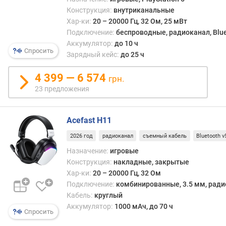
к
Конструкция:
внутриканальные
е
Хар-ки:
20 – 20000 Гц, 32 Ом, 25 мВт
р
Подключение:
беспроводные, радиоканал, Blue
Аккумулятор:
до 10 ч
п
Спросить
Зарядный кейс:
до 25 ч
о
д
4 399 — 6 574
в
грн.
о
23 предложения
д
к
а
Acefast H11
б
2026 год
радиоканал
съемный кабель
Bluetooth v
е
Назначение:
игровые
л
Конструкция:
накладные, закрытые
я
Хар-ки:
20 – 20000 Гц, 32 Ом
д
Подключение:
комбинированные, 3.5 мм, радио
л
Кабель:
круглый
и
Аккумулятор:
1000 мАч, до 70 ч
Спросить
н
а