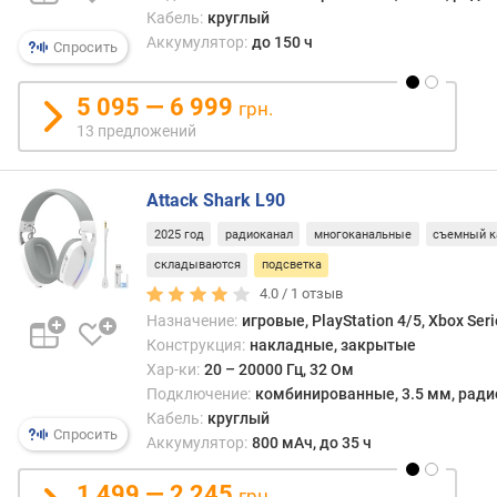
.
Кабель:
круглый
ч
Аккумулятор:
до 150 ч
Спросить
а
с
т
5 095 — 6 999
грн.
о
13 предложений
т
а
(
Attack Shark L90
Г
2025 год
радиоканал
многоканальные
съемный к
ц
)
складываются
подсветка
4.0 /
1
отзыв
ч
Назначение:
игровые, PlayStation 4/5, Xbox Seri
у
Конструкция:
накладные, закрытые
в
Хар-ки:
20 – 20000 Гц, 32 Ом
с
Подключение:
комбинированные, 3.5 мм, радио
т
Кабель:
круглый
в
Спросить
Аккумулятор:
800 мАч, до 35 ч
и
т
1 499 — 2 245
грн.