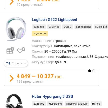
е
19 предложений
л
ь
н
Logitech G522 Lightspeed
о
с
2025 год
G Series
USB-C
радиоканал
съемный 
т
подсветка
ь
(
Назначение:
игровые
д
Конструкция:
накладные, закрытые
Б
Хар-ки:
20 – 20000 Гц, 39 Ом
)
Подключение:
комбинированные, USB-C, радиок
Аккумулятор:
до 40 ч
Спросить
в
е
4 849 — 10 327
с
грн.
(
133 предложения
г
)
Hator Hypergang 3 USB
к
2025 год
Hypergang
многоканальные
Hi-Res
о