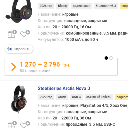
в
2026 год
Bloody
радиоканал
Bluetooth v5.3
под
и
Назначение:
игровые
я
Конструкция:
накладные, закрытые
(
Хар-ки:
20 – 20000 Гц, 16 Ом
м
)
Подключение:
комбинированные, 3.5 мм, радио
Аккумулятор:
1050 мАч, до 80 ч
т
Спросить
и
п
к
1 270 — 2 796
грн.
а
85 предложений
б
е
л
SteelSeries Arctis Nova 3
я
2022 год
Arctis
USB-C
съемный кабель
подсве
з
Назначение:
игровые, Playstation 4/5, Xbox One,
в
Конструкция:
накладные, закрытые
у
Хар-ки:
20 – 22000 Гц, 36 Ом
к
Подключение:
проводные, 3.5 мм, USB-C