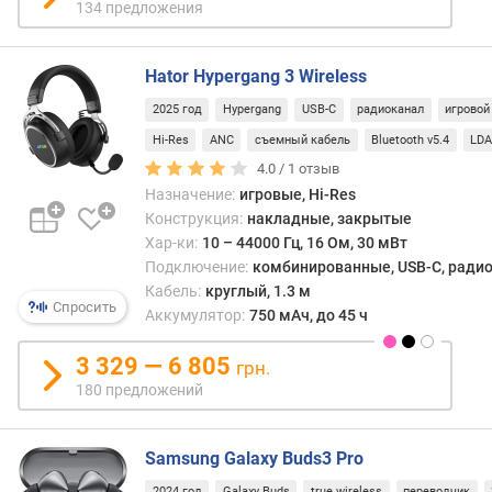
134 предложения
г
данн
и
функ
м
не
Hator Hypergang 3 Wireless
влия
о
на
2025 год
Hypergang
USB-C
радиоканал
игровой
т
рабо
Hi-Res
ANC
съемный кабель
Bluetooth v5.4
LD
д
харак
4.0 /
1
отзыв
о
«ушей
р
Назначение:
игровые, Hi-Res
одна
о
Конструкция:
накладные, закрытые
прид
г
Хар-ки:
10 – 44000 Гц, 16 Ом, 30 мВт
им
и
Подключение:
комбинированные, USB-C, радиок
необ
х
Кабель:
круглый, 1.3 м
внеш
к
Спросить
вид.
Аккумулятор:
750 мАч, до 45 ч
д
Это
е
особ
3 329 — 6 805
грн.
ш
ценят
180 предложений
е
люби
в
стил
ы
гейме
Samsung Galaxy Buds3 Pro
м
аксес
2024 год
Galaxy Buds
true wireless
переводчик