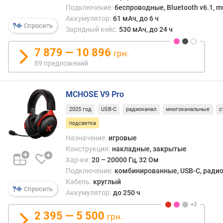
—
Подключение:
беспроводные, Bluetooth v6.1, mu
р
от
Аккумулятор:
61 мАч, до 6 ч
н
прос
Спросить
о
Зарядный кейс:
530 мАч, до 24 ч
одно
с
осве
т
7 879 — 10 896
грн.
до
и
полн
89 предложений
RGB-
о
подс
т
MCHOSE V9 Pro
с
д
возм
2025 год
USB-C
радиоканал
многоканальные
с
е
изме
ш
подсветка
оттен
е
и
Назначение:
игровые
в
друг
Конструкция:
накладные, закрытые
ы
допо
Хар-ки:
20 – 20000 Гц, 32 Ом
х
эффе
Подключение:
комбинированные, USB-C, радио
к
Как
Кабель:
круглый
д
бы
Спросить
Аккумулятор:
до 250 ч
о
то
р
ни
2 395 — 5 500
грн.
о
было,