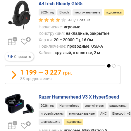
A4Tech Bloody G585
B
2026 год
Bloody
многоканальные
подсветка
в
4.0 /
1
отзыв
е
Назначение:
игровые
р
Конструкция:
накладные, закрытые
с
Хар-ки:
20 – 20000 Гц, 16 Ом
и
Подключение:
проводные, USB-A
я
Кабель:
круглый, в оплетке, 2 м
B
Спросить
l
u
1 199 — 3 227
e
грн.
t
83 предложения
o
o
Razer Hammerhead V3 X HyperSpeed
t
h
2026 год
Hammerhead
true wireless
радиоканал
игровой режим
многоканальные
ANC
Bluetooth v5
ш
т
влагозащита
подсветка
е
Назначение:
игровые, PlayStation 5