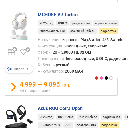
н
о
MCHOSE V9 Turbo+
с
т
2026 год
USB-C
радиоканал
игровой режим
ь
многоканальные
съемный кабель
подсветка
(
Назначение:
игровые, PlayStation 4/5, Switch
м
Конструкция:
накладные, закрытые
В
т
Хар-ки:
20 – 28000 Гц, 32 Ом
)
Подключение:
беспроводные, USB-C, радиокана
Кабель:
круглый
Спросить
д
Аккумулятор:
2000 мАч
и
а
4 999 — 9 095
грн.
м
45 предложений
е
т
р
Asus ROG Cetra Open
д
2026 год
ROG Cetra
true wireless
радиоканал
и
и
н
Bluetooth v6.0
AAC
влагозащита
подсветка