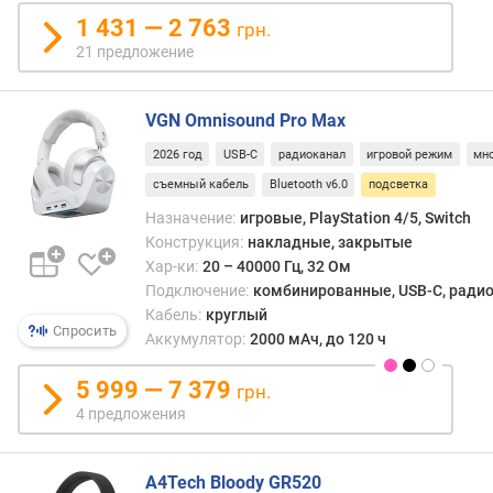
к
1 431 — 2 763
грн.
а
21 предложение
б
е
л
VGN Omnisound Pro Max
я
2026 год
USB-C
радиоканал
игровой режим
мн
(
м
съемный кабель
Bluetooth v6.0
подсветка
)
Назначение:
игровые, PlayStation 4/5, Switch
Конструкция:
накладные, закрытые
р
Хар-ки:
20 – 40000 Гц, 32 Ом
а
Подключение:
комбинированные, USB-C, радиок
д
Кабель:
круглый
и
Спросить
Аккумулятор:
2000 мАч, до 120 ч
у
с
5 999 — 7 379
грн.
д
е
4 предложения
й
с
A4Tech Bloody GR520
т