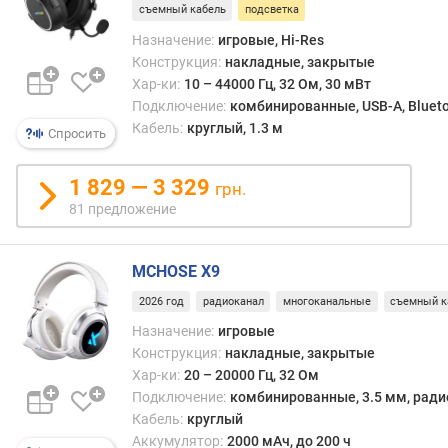
съемный кабель
подсветка
н
с
Назначение:
игровые, Hi-Res
т
Конструкция:
накладные, закрытые
р
Хар-ки:
10 – 44000 Гц, 32 Ом, 30 мВт
у
Подключение:
комбинированные, USB-A, Bluet
к
Кабель:
круглый, 1.3 м
Спросить
ц
и
я
1 829 — 3 329
грн.
81 предложение
ф
о
р
MCHOSE X9
м
2026 год
радиоканал
многоканальные
съемный к
а
к
Назначение:
игровые
о
Конструкция:
накладные, закрытые
р
Хар-ки:
20 – 20000 Гц, 32 Ом
п
Подключение:
комбинированные, 3.5 мм, радио
у
Кабель:
круглый
с
Аккумулятор:
2000 мАч, до 200 ч