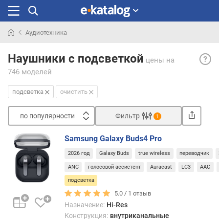
Аудиотехника
Искали
Подс
раньше
Наушники с подсветкой
цены
на
корпу
746 моделей
— си
подсв
подсветка
очистить
встр
прям
по популярности
Фильтр
в
1
корпу
Сортировать
науш
Samsung Galaxy Buds4 Pro
п
Конк
2026 год
Galaxy Buds
true wireless
переводчик
о
возм
п
ANC
голосовой ассистент
Auracast
LC3
AAC
такой
о
сист
подсветка
п
може
5.0 /
1
отзыв
у
быть
Назначение:
Hi-Res
л
разн
Конструкция:
внутриканальные
я