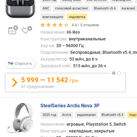
поэт
п
боль
ANC
голосовой ассистент
Bluetooth v5.4
Auracast
о
моде
влагозащита
подсветка
о
с
4.4 /
5
отзывов
т
подс
з
Назначение:
Hi-Res
относ
ы
Конструкция:
внутриканальные
имен
в
Хар-ки:
20 – 96000 Гц
в
а
Подключение:
беспроводные, Bluetooth v5.4, mu
кате
м
Аккумулятор:
53 мАч, до 6 ч
игро
Спросить
Зарядный кейс:
515 мАч, до 26 ч
(см.
п
«Назн
о
5 999 — 11 542
грн.
д
41 предложение
а
т
е
SteelSeries Arctis Nova 3P
д
о
2025 год
Arctis
радиоканал
Bluetooth v5.3
подс
б
Назначение:
игровые, Playstation 5, Switch
а
Конструкция:
накладные, закрытые
в