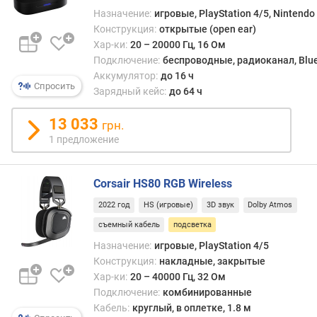
а
Назначение:
игровые, PlayStation 4/5, Nintendo
м
Конструкция:
открытые (open ear)
и
Хар-ки:
20 – 20000 Гц, 16 Ом
к
Подключение:
беспроводные, радиоканал, Bluet
а
Аккумулятор:
до 16 ч
(
Спросить
Зарядный кейс:
до 64 ч
м
м
13 033
)
грн.
1 предложение
к
о
л
Corsair HS80 RGB Wireless
-
2022 год
HS (игровые)
3D звук
Dolby Atmos
в
съемный кабель
подсветка
о
и
Назначение:
игровые, PlayStation 4/5
з
Конструкция:
накладные, закрытые
л
Хар-ки:
20 – 40000 Гц, 32 Ом
у
Подключение:
комбинированные
ч
Кабель:
круглый, в оплетке, 1.8 м
а