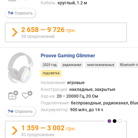
Кабель:
круглый, 1.2 м
з
Спросить
а
д
е
2 658 — 9 726
грн.
р
58 предложений
ж
к
а
Proove Gaming Glimmer
з
в
2025 год
радиоканал
многоканальные
Bluetooth v
у
подсветка
к
Назначение:
игровые
а
Конструкция:
накладные, закрытые
(
Хар-ки:
20 – 20000 Гц, 20 Ом
м
Подключение:
беспроводные, радиоканал, Blue
с
Аккумулятор:
900 мАч, до 14 ч
)
Спросить
м
1 359 — 3 002
грн.
о
83 предложения
щ