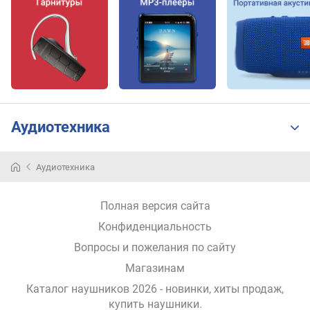
ф
о
н
о
в
е
м
к
Аудиотехника
о
с
т
Аудиотехника
ь
б
Полная версия сайта
а
т
Конфиденциальность
а
Вопросы и пожелания по сайту
р
Магазинам
е
и
Каталог наушников 2026 - новинки, хиты продаж,
н
купить наушники
.