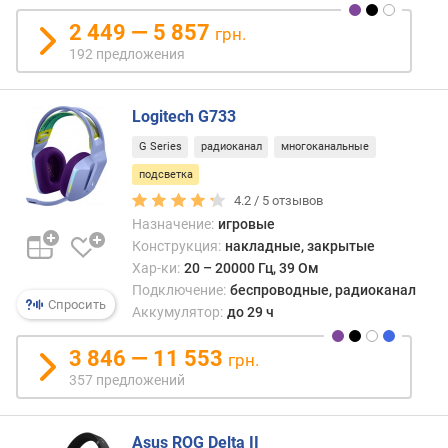
д
л
2 449 — 5 857
грн.
о
192 предложения
ж
е
н
Logitech G733
и
G Series
радиоканал
многоканальные
й
подсветка
4.2 /
5
отзывов
и
Назначение:
игровые
м
Конструкция:
накладные, закрытые
п
Хар-ки:
20 – 20000 Гц, 39 Ом
е
Подключение:
беспроводные, радиоканал
д
Спросить
Аккумулятор:
до 29 ч
а
н
3 846 — 11 553
грн.
с
357 предложений
(
О
м
Asus ROG Delta II
)