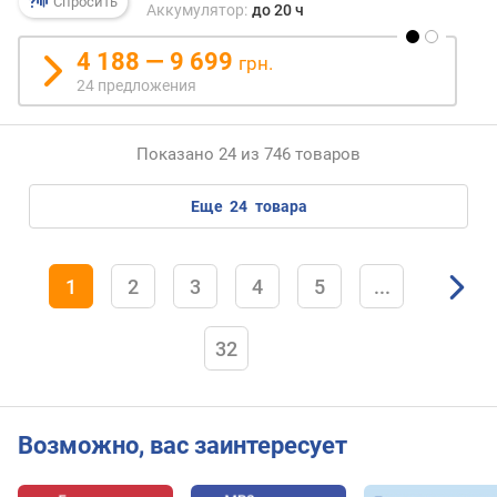
Спросить
Аккумулятор:
до 20 ч
т
е
4 188 — 9 699
грн.
л
24 предложения
е
й
Показано 24 из 746 товаров
к
о
л
еще
24
товара
и
ч
е
1
2
3
4
5
...
с
т
в
32
о
м
и
к
Возможно, вас заинтересует
р
о