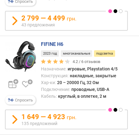
а
Спросить
T
W
2 799 — 4 499
грн.
S
43 предложения
т
и
FIFINE H6
п
п
2023 год
многоканальные
подсветка
о
4.2 /
6
отзывов
д
Назначение:
игровые, Playstation 4/5
к
Конструкция:
накладные, закрытые
л
Хар-ки:
20 – 20000 Гц, 32 Ом
ю
Подключение:
проводные, USB-A
ч
Кабель:
круглый, в оплетке, 2 м
е
Спросить
н
и
1 649 — 4 923
грн.
я
135 предложений
U
S