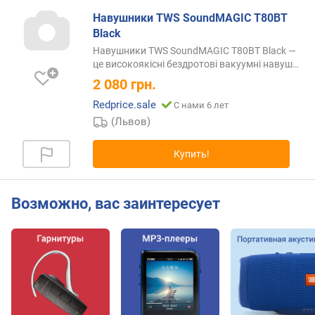
н
Навушники TWS SoundMAGIC T80BT
с
Black
т
Навушники TWS SoundMAGIC T80BT Black —
р
це високоякісні бездротові вакуумні
навуш…
у
2 080
грн.
к
ц
Redprice.sale
С нами 6 лет
и
(Львов)
я
Купить!
ф
о
р
м
Возможно, вас заинтересует
а
к
о
р
п
у
с