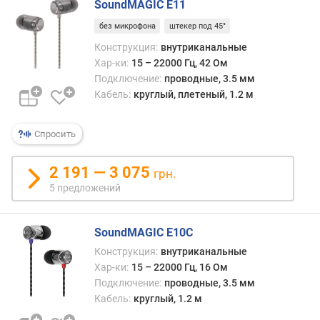
SoundMAGIC E11
.
ч
без микрофона
штекер под 45°
а
Конструкция:
внутриканальные
с
Хар-ки:
15 – 22000 Гц, 42 Ом
т
Подключение:
проводные, 3.5 мм
о
Кабель:
круглый, плетеный, 1.2 м
т
а
(
Спросить
Г
ц
2 191 — 3 075
)
грн.
5 предложений
ч
у
в
SoundMAGIC E10C
с
Конструкция:
внутриканальные
т
Хар-ки:
15 – 22000 Гц, 16 Ом
в
Подключение:
проводные, 3.5 мм
и
Кабель:
круглый, 1.2 м
т