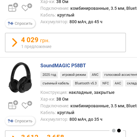
Хар-ки:
38 Ом
п
Подключение:
комбинированные, 3.5 мм, Bluet
о
Кабель:
круглый
о
Аккумулятор:
800 мАч, до 45 ч
Спросить
т
з
ы
4 029
грн.
в
1 предложение
а
м
SoundMAGIC P58BT
п
2025 год
игровой режим
ANC
голосовой ассистен
о
д
съемный кабель
Bluetooth v5.3
NFC
AAC
склад
а
Конструкция:
накладные, закрытые
т
Хар-ки:
38 Ом
е
Подключение:
комбинированные, 3.5 мм, Bluet
д
Кабель:
круглый
о
Аккумулятор:
800 мАч, до 35 ч
Спросить
б
а
в