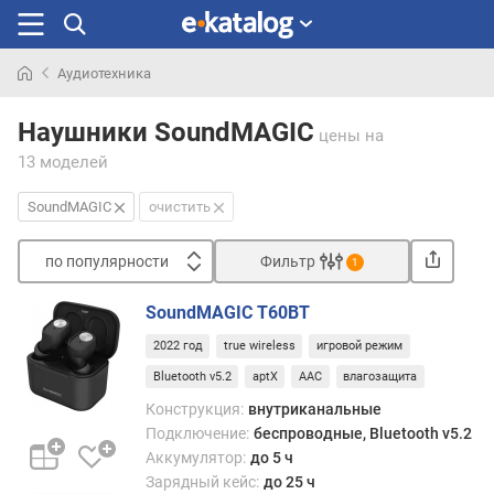
Аудиотехника
Искали
раньше
Наушники SoundMAGIC
цены
на
13 моделей
SoundMAGIC
очистить
по популярности
Фильтр
1
Сортировать
SoundMAGIC T60BT
п
2022 год
true wireless
игровой режим
о
п
Bluetooth v5.2
aptX
AAC
влагозащита
о
Конструкция:
внутриканальные
п
Подключение:
беспроводные, Bluetooth v5.2
у
Аккумулятор:
до 5 ч
л
Зарядный кейс:
до 25 ч
я