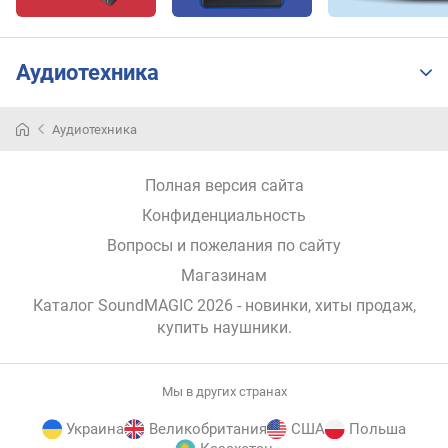
а
T
W
S
Аудиотехника
т
и
Аудиотехника
п
п
Полная версия сайта
о
д
Конфиденциальность
к
Вопросы и пожелания по сайту
л
Магазинам
ю
ч
Каталог SoundMAGIC 2026
- новинки, хиты продаж,
е
купить наушники
.
н
и
я
Мы в других странах
U
Украина
Великобритания
США
Польша
S