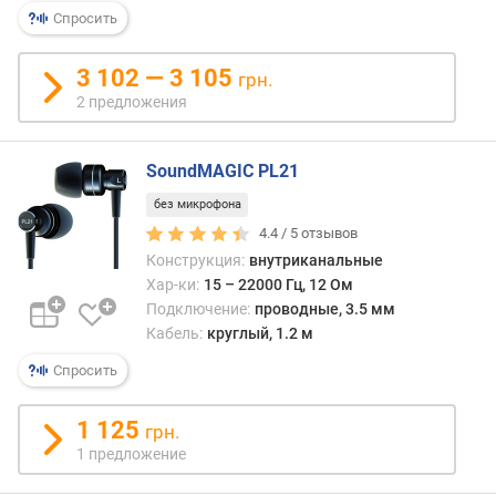
р
Спросить
н
о
3 102 — 3 105
грн.
с
2 предложения
т
и
SoundMAGIC PL21
о
т
без микрофона
д
4.4 /
5
отзывов
е
Конструкция:
внутриканальные
ш
Хар-ки:
15 – 22000 Гц, 12 Ом
е
Подключение:
проводные, 3.5 мм
в
Кабель:
круглый, 1.2 м
ы
х
Спросить
к
д
1 125
грн.
о
1 предложение
р
о