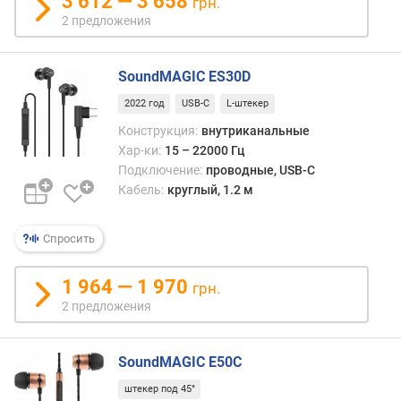
3 612 — 3 658
грн.
л
2 предложения
е
н
и
SoundMAGIC ES30D
я
2022 год
USB-C
L-штекер
п
Конструкция:
внутриканальные
о
Хар-ки:
15 – 22000 Гц
к
Подключение:
проводные, USB-C
о
Кабель:
круглый, 1.2 м
л
и
ч
Спросить
е
с
1 964 — 1 970
грн.
т
2 предложения
в
у
п
SoundMAGIC E50C
р
е
штекер под 45°