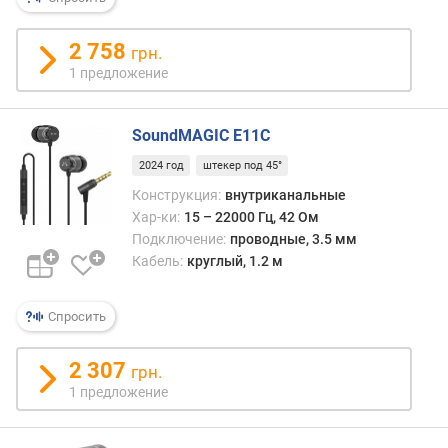
м
2 758
грн.
и
1 предложение
н
.
ч
SoundMAGIC E11C
а
с
2024 год
штекер под 45°
т
Конструкция:
внутриканальные
о
Хар-ки:
15 – 22000 Гц, 42 Ом
т
Подключение:
проводные, 3.5 мм
а
Кабель:
круглый, 1.2 м
(
Г
ц
Спросить
)
2 307
грн.
м
1 предложение
а
к
с