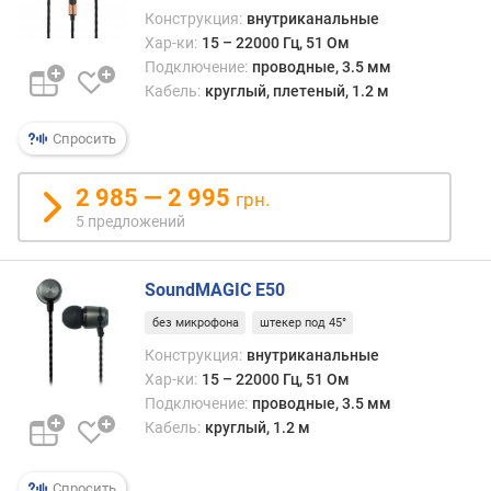
д
Конструкция:
внутриканальные
л
Хар-ки:
15 – 22000 Гц, 51 Ом
о
Подключение:
проводные, 3.5 мм
ж
Кабель:
круглый, плетеный, 1.2 м
е
н
Спросить
и
й
2 985 — 2 995
грн.
5 предложений
и
м
п
SoundMAGIC E50
е
без микрофона
штекер под 45°
д
а
Конструкция:
внутриканальные
н
Хар-ки:
15 – 22000 Гц, 51 Ом
с
Подключение:
проводные, 3.5 мм
(
Кабель:
круглый, 1.2 м
О
м
)
Спросить