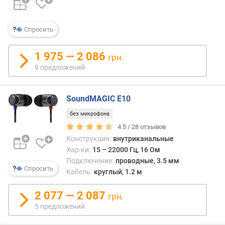
е
л
ь
Спросить
н
о
с
1 975 — 2 086
грн.
т
9 предложений
ь
(
д
SoundMAGIC E10
Б
без микрофона
)
4.5 /
28
отзывов
в
Конструкция:
внутриканальные
е
Хар-ки:
15 – 22000 Гц, 16 Ом
с
Подключение:
проводные, 3.5 мм
(
Спросить
Кабель:
круглый, 1.2 м
г
)
2 077 — 2 087
грн.
5 предложений
к
о