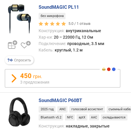
г
SoundMAGIC PL11
и
м
без микрофона
5.0 /
1
отзыв
о
Конструкция:
внутриканальные
т
Хар-ки:
20 – 22000 Гц, 12 Ом
д
Подключение:
проводные, 3.5 мм
о
Кабель:
круглый, 1.2 м
р
о
Спросить
г
и
450
х
грн.
к
3 предложения
д
е
SoundMAGIC P60BT
ш
е
2025 год
ANC
голосовой ассистент
съемный кабе
в
Bluetooth v5.2
NFC
aptX
AAC
складываются
ы
м
Конструкция:
накладные, закрытые