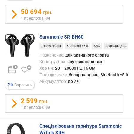
н
50 694
о
грн.
с
1 предложение
т
и
Saramonic SR-BH60
о
true wireless
Bluetooth v5.0
AAC
влагозащита
т
д
Назначение:
для активного спорта
е
Конструкция:
внутриканальные
ш
Хар-ки:
20 – 20000 Гц, 16 Ом
е
Подключение:
беспроводные, Bluetooth v5.0
в
Аккумулятор:
до 7 ч
Спросить
ы
х
к
2 599
грн.
д
1 предложение
о
р
о
Спеціалізована гарнітура Saramonic
г
WiTalk SRH