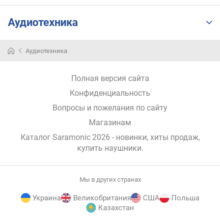
п
о
Аудиотехника
о
т
з
Аудиотехника
ы
в
а
Полная версия сайта
м
Конфиденциальность
п
Вопросы и пожелания по сайту
о
Магазинам
д
а
Каталог Saramonic 2026
- новинки, хиты продаж,
т
купить наушники
.
е
д
о
Мы в других странах
б
а
Украина
Великобритания
США
Польша
в
Казахстан
л