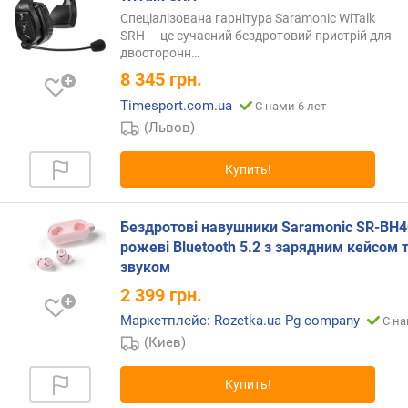
и
Спеціалізована гарнітура Saramonic WiTalk
м
SRH — це сучасний бездротовий пристрій для
двосторонн…
о
8 345
грн.
т
д
Timesport.com.ua
С нами 6 лет
о
(Львов)
р
о
Купить!
г
и
х
Бездротові навушники Saramonic SR-BH4
к
рожеві Bluetooth 5.2 з зарядним кейсом т
д
звуком
е
2 399
грн.
ш
е
Маркетплейс: Rozetka.ua Pg company
С на
в
(Киев)
ы
м
Купить!