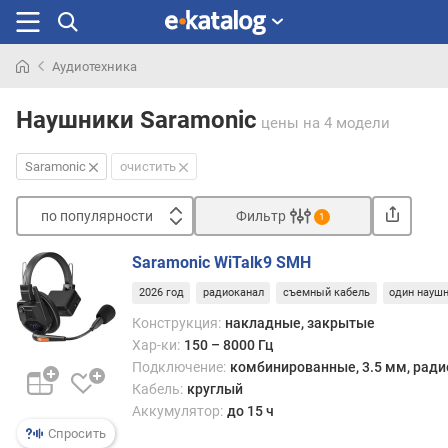
Аудиотехника
Искали
раньше
Наушники Saramonic
цены
на 4 модели
Saramonic
очистить
по популярности
Фильтр
1
Сортировать
Saramonic WiTalk9 SMH
п
2026 год
радиоканал
съемный кабель
один науш
о
п
Конструкция:
накладные, закрытые
о
Хар-ки:
150 – 8000 Гц
п
Подключение:
комбинированные, 3.5 мм, рад
у
Кабель:
круглый
л
Аккумулятор:
до 15 ч
я
Спросить
р