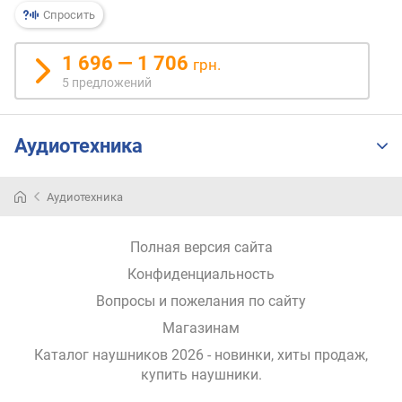
р
Спросить
н
о
1 696 — 1 706
грн.
с
5 предложений
т
и
Аудиотехника
о
т
д
Аудиотехника
е
ш
е
Полная версия сайта
в
Конфиденциальность
ы
х
Вопросы и пожелания по сайту
к
Магазинам
д
о
Каталог наушников 2026 - новинки, хиты продаж,
р
купить наушники
.
о