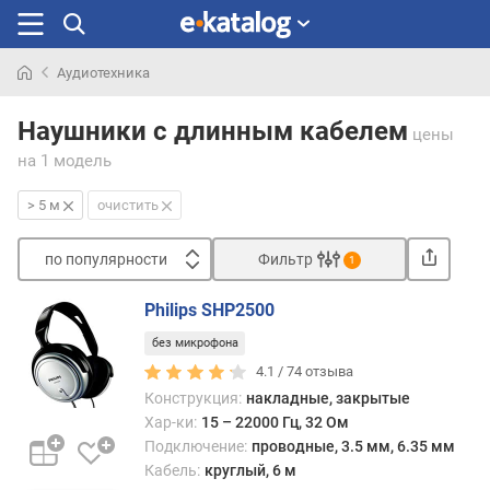
Аудиотехника
Искали
раньше
Наушники с длинным кабелем
цены
на 1 модель
> 5 м
очистить
по популярности
Фильтр
1
Сортировать
Philips SHP2500
п
без микрофона
о
п
4.1 /
74
отзыва
о
Конструкция:
накладные, закрытые
п
Хар-ки:
15 – 22000 Гц, 32 Ом
у
Подключение:
проводные, 3.5 мм, 6.35 мм
л
Кабель:
круглый, 6 м
я