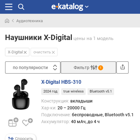
Аудиотехника
Искали
раньше
Наушники X-Digital
цены
на 1 модель
X-Digital
очистить
по популярности
Фильтр
1
Сортировать
X-Digital HBS-310
п
2024 год
true wireless
Bluetooth v5.1
о
п
Конструкция:
вкладыши
о
Хар-ки:
20 – 20000 Гц
п
Подключение:
беспроводные, Bluetooth v5.1
у
Аккумулятор:
40 мАч, до 4 ч
л
я
р
Спросить