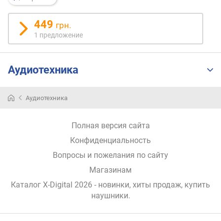
н
о
449
грн.
с
1 предложение
т
и
Аудиотехника
о
т
д
Аудиотехника
е
ш
е
Полная версия сайта
в
Конфиденциальность
ы
х
Вопросы и пожелания по сайту
к
Магазинам
д
о
Каталог X-Digital 2026
- новинки, хиты продаж,
купить
р
наушники
.
о
г