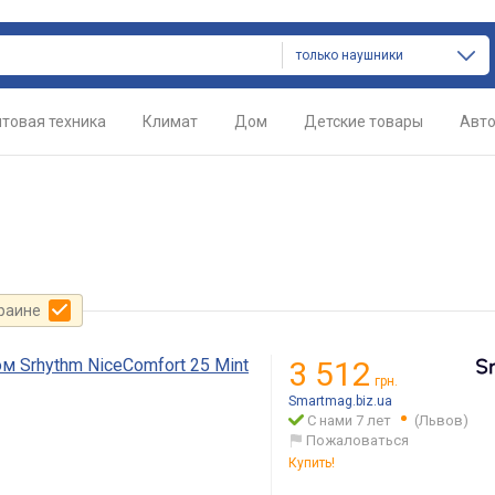
только наушники
товая техника
Климат
Дом
Детские товары
Авт
краине
 Srhythm NiceComfort 25 Mint
3 512
грн.
Smartmag.biz.ua
С нами 7 лет
(Львов)
Пожаловаться
Купить!