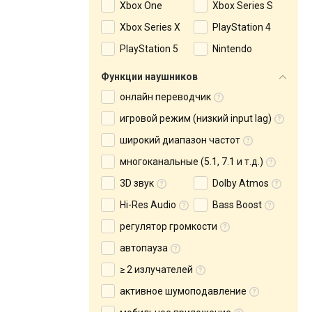
Xbox One
Xbox Series S
Xbox Series X
PlayStation 4
PlayStation 5
Nintendo
Функции наушников
онлайн переводчик
игровой режим (низкий input lag)
широкий диапазон частот
многоканальные (5.1, 7.1 и т.д.)
3D звук
Dolby Atmos
Hi-Res Audio
Bass Boost
регулятор громкости
автопауза
≥ 2 излучателей
активное шумоподавление