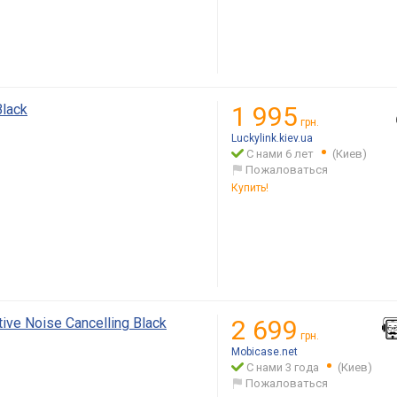
Black
1 995
грн.
Luckylink.kiev.ua
С нами 6 лет
(Киев)
Пожаловаться
Купить!
ve Noise Cancelling Black
2 699
грн.
Mobicase.net
С нами 3 года
(Киев)
Пожаловаться