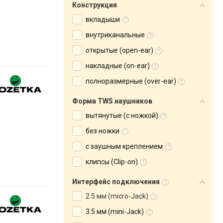
Конструкция
вкладыши
внутриканальные
открытые (open-ear)
накладные (on-ear)
полноразмерные (over-ear)
Форма TWS наушников
вытянутые (с ножкой)
без ножки
с заушным креплением
клипсы (Clip-on)
Интерфейс подключения
2.5 мм (micro-Jack)
3.5 мм (mini-Jack)