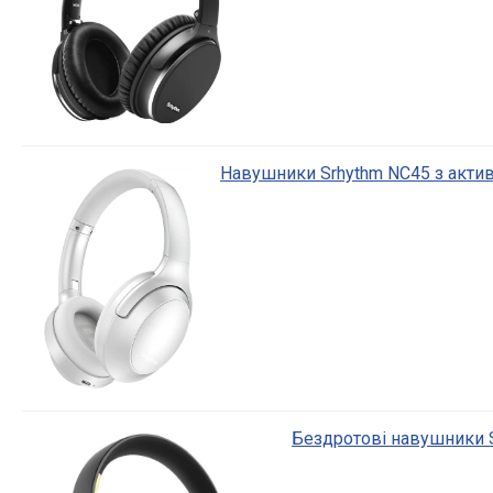
Навушники Srhythm NC45 з акт
Бездротові навушники S