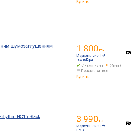
Купить!
ивним шумозаглушенням
1 800
грн.
Маркетплейс:
Rozetka.ua
ТехноКіра
С нами 7 лет
(Киев)
Пожаловаться
Купить!
rhythm NC15 Black
3 990
грн.
Маркетплейс:
Rozetka.ua
DMS