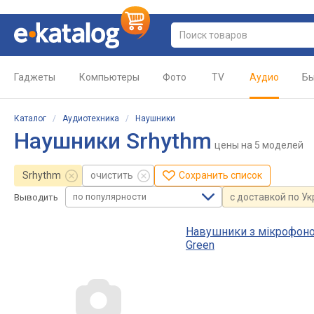
Гаджеты
Компьютеры
Фото
TV
Аудио
Бы
Каталог
/
Аудиотехника
/
Наушники
Наушники Srhythm
цены
на 5 моделей
Srhythm
очистить
Сохранить список
по популярности
с доставкой по У
Выводить
Навушники з мікрофоном
Green