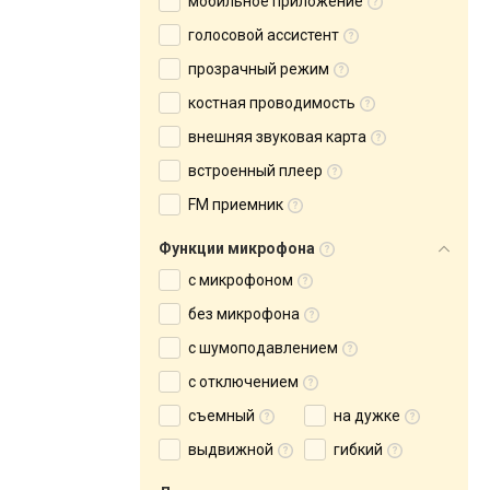
мобильное приложение
голосовой ассистент
прозрачный режим
костная проводимость
внешняя звуковая карта
встроенный плеер
FM приемник
Функции микрофона
с микрофоном
без микрофона
с шумоподавлением
с отключением
съемный
на дужке
выдвижной
гибкий