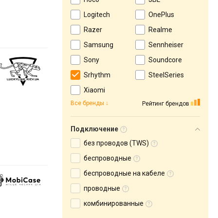
Logitech
OnePlus
Razer
Realme
Samsung
Sennheiser
Sony
Soundcore
Srhythm
SteelSeries
Xiaomi
Все бренды
Рейтинг брендов
Подключение
без проводов (TWS)
беспроводные
беспроводные на кабеле
проводные
комбинированные