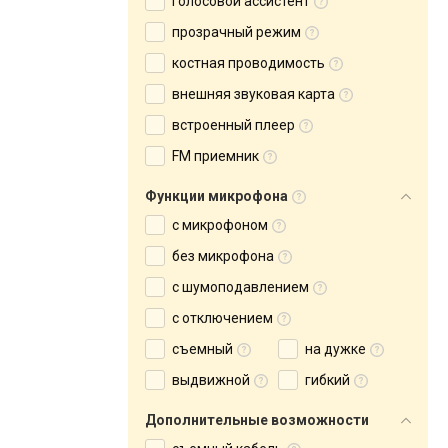
голосовой ассистент
прозрачный режим
костная проводимость
внешняя звуковая карта
встроенный плеер
FM приемник
Функции микрофона
с микрофоном
без микрофона
с шумоподавлением
с отключением
съемный
на дужке
выдвижной
гибкий
Дополнительные возможности