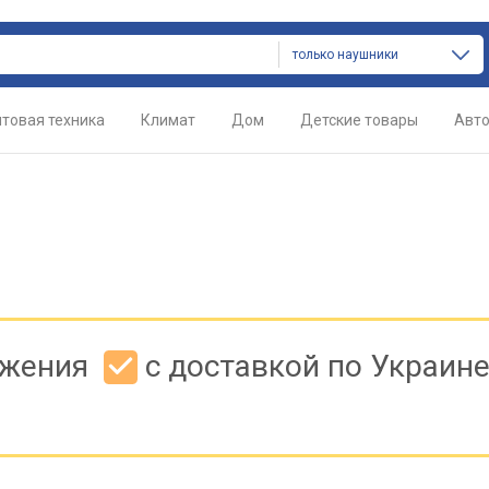
только наушники
товая техника
Климат
Дом
Детские товары
Авт
ожения
с доставкой по Украин