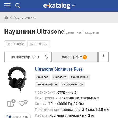
Аудиотехника
Искали
раньше
Наушники Ultrasone
цены
на 1 модель
Ultrasone
очистить
по популярности
Фильтр
1
Сортировать
Ultrasone Signature Pure
п
2023 год
Signature
мониторные
о
п
без микрофона
складываются
о
Назначение:
студийные
п
Конструкция:
накладные, закрытые
у
Хар-ки:
10 – 40000 Гц, 32 Ом
л
Подключение:
проводные, 3.5 мм, 6.35 мм
я
Кабель:
круглый спиральный, 2 м
р
Спросить