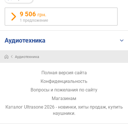
н
о
9 506
грн.
с
1 предложение
т
и
Аудиотехника
о
т
д
Аудиотехника
е
ш
е
Полная версия сайта
в
Конфиденциальность
ы
х
Вопросы и пожелания по сайту
к
Магазинам
д
о
Каталог Ultrasone 2026
- новинки, хиты продаж,
купить
р
наушники
.
о
г