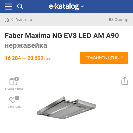
Вытяжки
Фильтр
Искали
раньше
Faber Maxima NG EV8 LED AM A90
нержавейка
5
16 284 — 20 609
СРАВНИТЬ ЦЕНЫ
грн.
в сравнение
в список