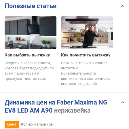
Полезные статьи
Как выбрать вытяжку
Как почистить вытяжку
Секреты выбора вытяжки,
Важно не только внешняя
которая будет подходить по
чистота и
всем параметрам и
привлекательность
прослужит долгие годы
вытяжки, но и состояние ее
внутренних деталей
Динамика цен на Faber Maxima NG
EV8 LED AM A90
нержавейка
Цена
Кол-во магазинов