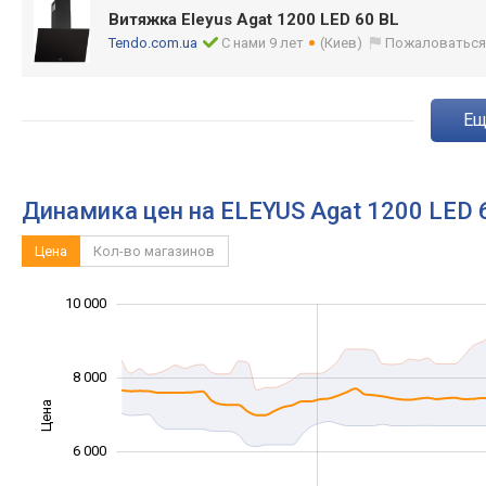
Витяжка Eleyus Agat 1200 LED 60 BL
Tendo.com.ua
С нами 9 лет
(Киев)
Пожаловатьс
e
Динамика цен на ELEYUS Agat 1200 LED 
Цена
Кол-во магазинов
10 000
12 000
2 000
3 000
5 000
7 000
0
8 000
Цена
10 000
6 000