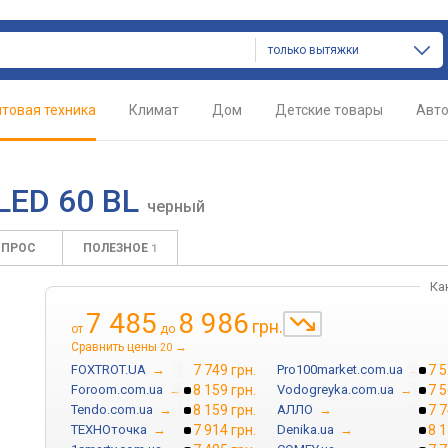
только вытяжки
товая техника
Климат
Дом
Детские товары
Авт
LED 60 BL
черный
ОПРОС
ПОЛЕЗНОЕ
1
Ка
7 485
8 986
грн.
от
до
Сравнить цены
→
20
FOXTROT.UA
→
7 749 грн.
Pro100market.com.ua
→
7 5
Foroom.com.ua
→
8 159 грн.
Vodogreyka.com.ua
→
7 5
Tendo.com.ua
→
8 159 грн.
АЛЛО
→
7 7
ТЕХНОточка
→
7 914 грн.
Denika.ua
→
8 1