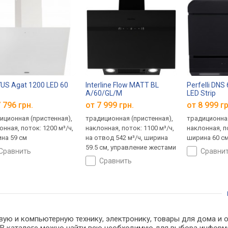
US Agat 1200 LED 60
Interline Flow MATT BL
Perfelli DNS
A/60/GL/M
LED Strip
 796 грн.
от 7 999 грн.
от 8 999 гр
иционная (пристенная),
традиционная (пристенная),
традиционная
онная, поток: 1200 м³/ч,
наклонная, поток: 1100 м³/ч,
наклонная, по
на 59 см
на отвод 542 м³/ч, ширина
ширина 60 с
59.5 см, управление жестами
сравнить
сравни
сравнить
вую и компьютерную технику, электронику, товары для дома и о