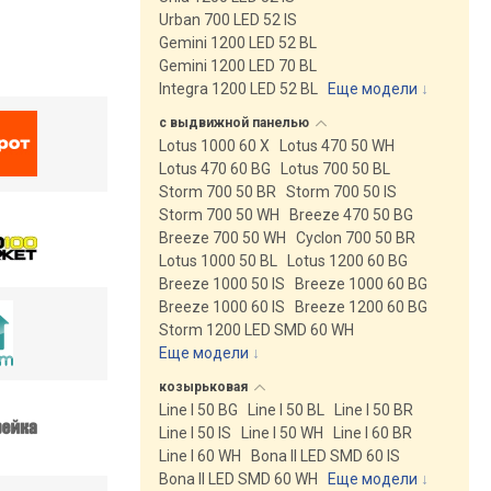
Urban 700 LED 52 IS
Gemini 1200 LED 52 BL
Gemini 1200 LED 70 BL
Integra 1200 LED 52 BL
Еще модели
↓
с выдвижной
панелью
Lotus 1000 60 X
Lotus 470 50 WH
Lotus 470 60 BG
Lotus 700 50 BL
Storm 700 50 BR
Storm 700 50 IS
Storm 700 50 WH
Breeze 470 50 BG
Breeze 700 50 WH
Cyclon 700 50 BR
Lotus 1000 50 BL
Lotus 1200 60 BG
Breeze 1000 50 IS
Breeze 1000 60 BG
Breeze 1000 60 IS
Breeze 1200 60 BG
Storm 1200 LED SMD 60 WH
Еще модели
↓
козырьковая
Line I 50 BG
Line I 50 BL
Line I 50 BR
Line I 50 IS
Line I 50 WH
Line I 60 BR
Line I 60 WH
Bona II LED SMD 60 IS
Bona II LED SMD 60 WH
Еще модели
↓