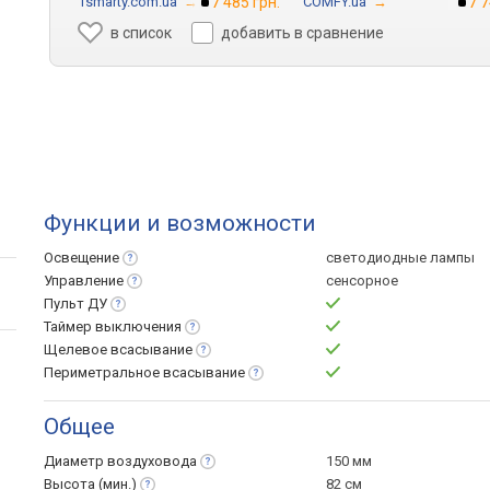
1smarty.com.ua
→
7 485 грн.
COMFY.ua
→
7 7
в список
добавить в сравнение
Функции и возможности
Освещение
светодиодные лампы
Управление
сенсорное
Пульт
ДУ
Таймер
выключения
Щелевое
всасывание
Периметральное
всасывание
Общее
Диаметр
воздуховода
150 мм
Высота
(мин.)
82 см