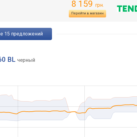
8 159
грн.
я
Перейти в магазин
ще
15
предложений
60 BL
черный