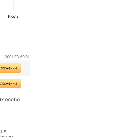
Июль
t 1200 LED 60 BL
дложений
дложений
ых особо
 для
одаря