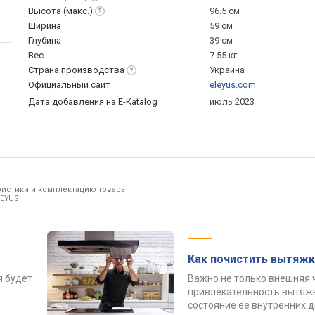
Высота
(макс.)
96.5 см
Ширина
59 см
Глубина
39 см
Вес
7.55 кг
Страна
производства
Украина
Официальный сайт
eleyus.com
Дата добавления на E-Katalog
июль 2023
ристики и комплектацию товара
EYUS.
Как почистить вытяжк
я будет
Важно не только внешняя 
привлекательность вытяжк
состояние ее внутренних 