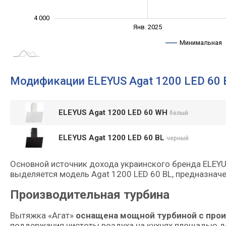
4 000
Янв. 2027
Июль
Янв. 2025
L
Минимальная
Модификации ELEYUS Agat 1200 LED 60 
ELEYUS Agat 1200 LED 60 WH
белый
ELEYUS Agat 1200 LED 60 BL
черный
Основной источник дохода украинского бренда ELEY
выделяется модель Agat 1200 LED 60 BL, предназнач
Производительная турбина
Вытяжка «Агат»
оснащена мощной турбиной с прои
поддержания чистоты воздуха на кухнях площадью до