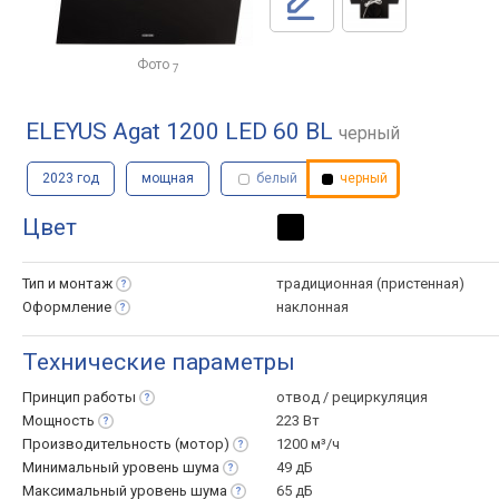
Фото
7
ELEYUS Agat 1200 LED 60 BL
черный
2023 год
мощная
белый
черный
Цвет
Тип и
монтаж
традиционная (пристенная)
Оформление
наклонная
Технические параметры
Принцип
работы
отвод / рециркуляция
Мощность
223 Вт
Производительность
(мотор)
1200 м³/ч
Минимальный уровень
шума
49 дБ
Максимальный уровень
шума
65 дБ