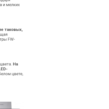
а и мелких
ие таковых,
ащая
ьтры FW-
 цвета.
На
LED-
белом цвете,