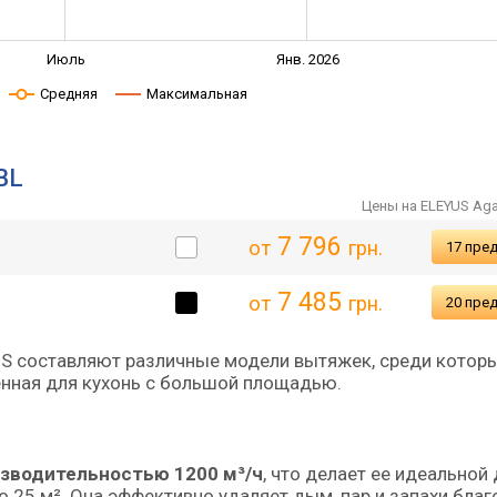
Июль
Янв. 2026
Средняя
Максимальная
BL
Цены на ELEYUS Aga
7 796
от
грн.
17 пре
7 485
от
грн.
20 пре
US составляют различные модели вытяжек, среди котор
енная для кухонь с большой площадью.
зводительностью 1200 м³/ч
, что делает ее идеальной
 25 м². Она эффективно удаляет дым, пар и запахи благ