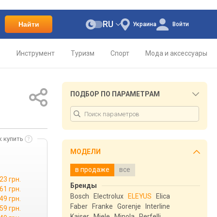
RU
Найти
Украина
Войти
о
Инструмент
Туризм
Спорт
Мода и аксессуары
ПОДБОР ПО ПАРАМЕТРАМ
к купить
МОДЕЛИ
в продаже
все
23 грн.
Бренды
61 грн.
Bosch
Electrolux
ELEYUS
Elica
49 грн.
Faber
Franke
Gorenje
Interline
59 грн.
Kaiser
Miele
Minola
Perfelli