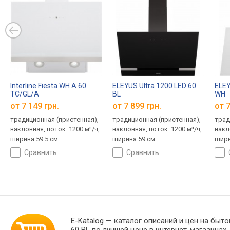
Interline Fiesta WH A 60
ELEYUS Ultra 1200 LED 60
ELEY
TC/GL/A
BL
WH
от 7 149 грн.
от 7 899 грн.
от 7
традиционная (пристенная),
традиционная (пристенная),
трад
наклонная, поток: 1200 м³/ч,
наклонная, поток: 1200 м³/ч,
накл
ширина 59.5 см
ширина 59 см
шири
сравнить
сравнить
E-Katalog
— каталог описаний и цен на быто