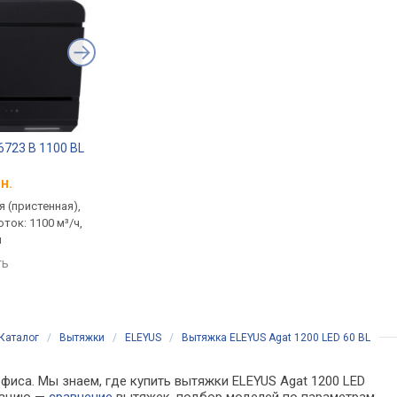
 6723 B 1100 BL
Pyramida NRX 60 1100 SR
Weilor WDS 6280 BL
GWH
LED
н.
от 6 948 грн.
от 6 763 грн.
 (пристенная),
традиционная (пристенная),
традиционная (прист
ток: 1100 м³/ч,
наклонная, поток: 1100 м³/ч,
наклонная, поток: 120
м
ширина 60 см
ширина 59.5 см
ть
сравнить
сравнить
Каталог
/
Вытяжки
/
ELEYUS
/
Вытяжка ELEYUS Agat 1200 LED 60 BL
фиса. Мы знаем, где купить вытяжки ELEYUS Agat 1200 LED