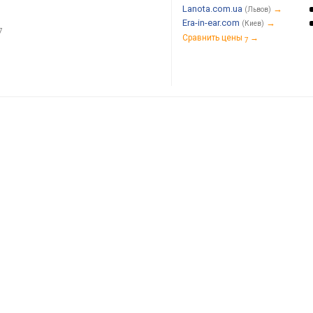
Lanota.com.ua
→
(Львов)
Era-in-ear.com
→
(Киев)
7
Сравнить цены
→
7