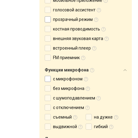
мобильное приложение
голосовой ассистент
прозрачный режим
костная проводимость
внешняя звуковая карта
встроенный плеер
FM приемник
Функции микрофона
с микрофоном
без микрофона
с шумоподавлением
с отключением
съемный
на дужке
выдвижной
гибкий