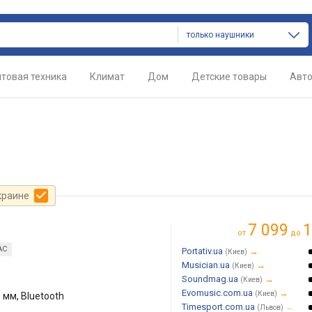
только наушники
товая техника
Климат
Дом
Детские товары
Авт
краине
7 099
1
от
до
AC
Portativ.ua
→
(Киев)
Musician.ua
→
(Киев)
Soundmag.ua
→
(Киев)
Evomusic.com.ua
→
(Киев)
 мм, Bluetooth
Timesport.com.ua
→
(Львов)