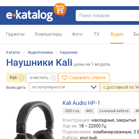
Гаджеты
Компьютеры
Фото
TV
Аудио
Бы
Каталог
/
Аудиотехника
/
Наушники
Наушники Kali
цены
на 1 модель
Kali
очистить
Сохранить список
по популярности
с доставкой по У
Выводить
Kali Audio HP-1
2025 год
ANC
съемный кабель
A
Конструкция:
накладные, закрытые
Хар-ки:
18 – 22000 Гц
Подключение:
комбинированные, 3.5
Кабель:
круглый