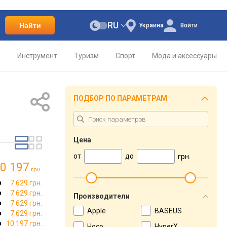
RU
Найти
Украина
Войти
о
Инструмент
Туризм
Спорт
Мода и аксессуары
ПОДБОР ПО ПАРАМЕТРАМ
Цена
от
до
грн.
0 197
грн.
7 629 грн.
7 629 грн.
Производители
7 629 грн.
Apple
BASEUS
7 629 грн.
10 197 грн.
Hoco
HyperX