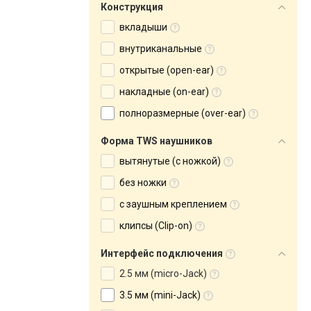
Конструкция
вкладыши
внутриканальные
открытые (open-ear)
накладные (on-ear)
полноразмерные (over-ear)
Форма TWS наушников
вытянутые (с ножкой)
без ножки
с заушным креплением
клипсы (Clip-on)
Интерфейс подключения
2.5 мм (micro-Jack)
3.5 мм (mini-Jack)