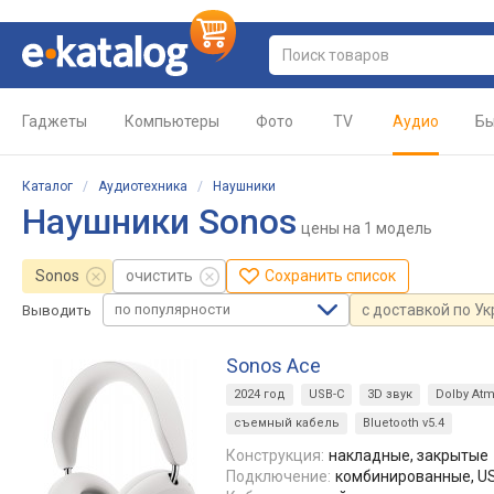
Гаджеты
Компьютеры
Фото
TV
Аудио
Бы
Каталог
/
Аудиотехника
/
Наушники
Наушники Sonos
цены
на 1 модель
Sonos
очистить
Сохранить список
по популярности
с доставкой по У
Выводить
Sonos Ace
2024 год
USB-C
3D звук
Dolby At
съемный кабель
Bluetooth v5.4
Конструкция:
накладные, закрытые
Подключение:
комбинированные, USB-