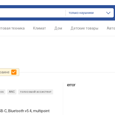
только наушники
товая техника
Климат
Дом
Детские товары
Авт
краине
error
mos
ANC
голосовой ассистент
C, Bluetooth v5.4, multipoint