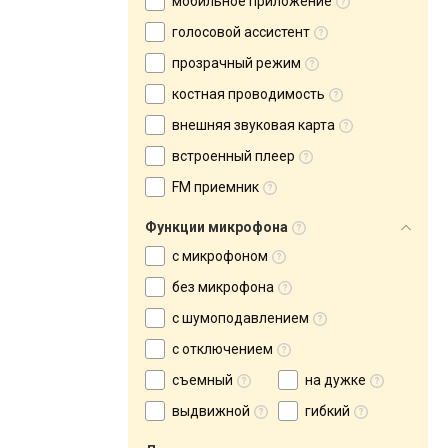
мобильное приложение
голосовой ассистент
прозрачный режим
костная проводимость
внешняя звуковая карта
встроенный плеер
FM приемник
Функции микрофона
с микрофоном
без микрофона
с шумоподавлением
с отключением
съемный
на дужке
выдвижной
гибкий