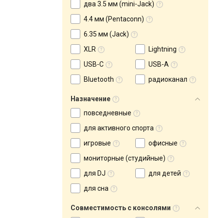
два 3.5 мм (mini-Jack)
4.4 мм (Pentaconn)
6.35 мм (Jack)
XLR
Lightning
USB-C
USB-A
Bluetooth
радиоканал
Назначение
повседневные
для активного спорта
игровые
офисные
мониторные (студийные)
для DJ
для детей
для сна
Совместимость с консолями