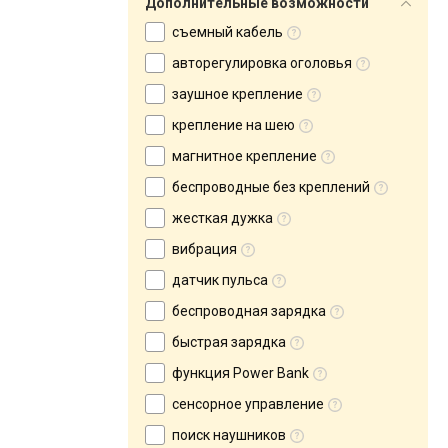
Дополнительные возможности
съемный кабель
авторегулировка оголовья
заушное крепление
крепление на шею
магнитное крепление
беспроводные без креплений
жесткая дужка
вибрация
датчик пульса
беспроводная зарядка
быстрая зарядка
функция Power Bank
сенсорное управление
поиск наушников