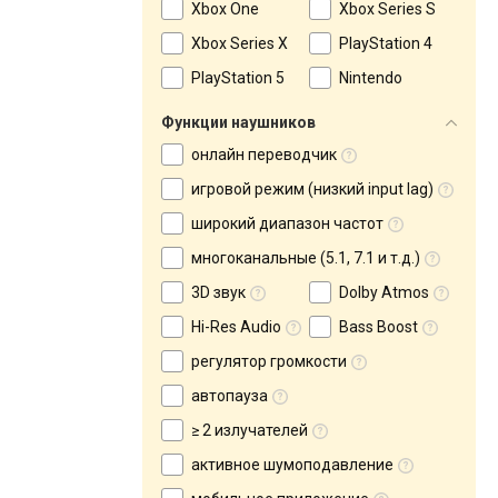
Xbox One
Xbox Series S
Xbox Series X
PlayStation 4
PlayStation 5
Nintendo
Функции наушников
онлайн переводчик
игровой режим (низкий input lag)
широкий диапазон частот
многоканальные (5.1, 7.1 и т.д.)
3D звук
Dolby Atmos
Hi-Res Audio
Bass Boost
регулятор громкости
автопауза
≥ 2 излучателей
активное шумоподавление