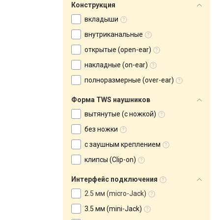
Конструкция
вкладыши
внутриканальные
открытые (open-ear)
накладные (on-ear)
полноразмерные (over-ear)
Форма TWS наушников
вытянутые (с ножкой)
без ножки
с заушным креплением
клипсы (Clip-on)
Интерфейс подключения
2.5 мм (micro-Jack)
3.5 мм (mini-Jack)