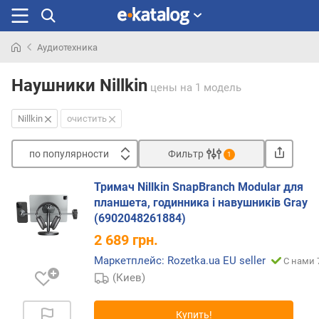
Аудиотехника
Искали
раньше
Наушники Nillkin
цены
на 1 модель
Nillkin
очистить
по популярности
Фильтр
1
Сортировать
Тримач Nillkin SnapBranch Modular для
п
планшета, годинника і навушників Gray
о
(6902048261884)
п
2 689
грн.
о
п
Маркетплейс: Rozetka.ua EU seller
С нами 
у
(Киев)
л
я
Купить!
р