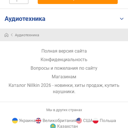
н
о
с
Аудиотехника
т
и
Аудиотехника
о
т
Полная версия сайта
д
е
Конфиденциальность
ш
Вопросы и пожелания по сайту
е
в
Магазинам
ы
Каталог Nillkin 2026
- новинки, хиты продаж,
купить
х
наушники
.
к
д
о
Мы в других странах
р
о
Украина
Великобритания
США
Польша
г
Казахстан