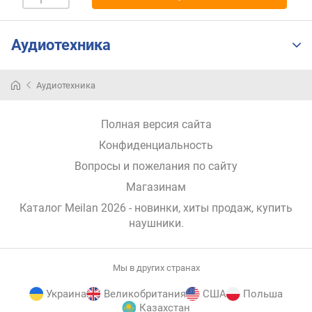
и
м
Аудиотехника
о
т
д
Аудиотехника
о
р
о
Полная версия сайта
г
Конфиденциальность
и
Вопросы и пожелания по сайту
х
к
Магазинам
д
Каталог Meilan 2026
- новинки, хиты продаж,
купить
е
наушники
.
ш
е
в
ы
Мы в других странах
м
Украина
Великобритания
США
Польша
Казахстан