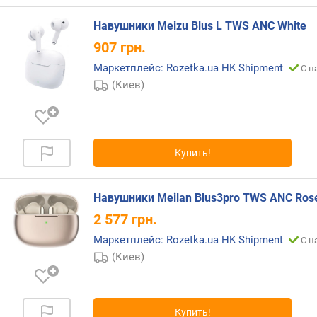
н
Навушники Meizu Blus L TWS ANC White
о
с
907
грн.
т
Маркетплейс: Rozetka.ua HK Shipment
С н
и
(Киев)
о
т
д
е
Купить!
ш
е
в
Навушники Meilan Blus3pro TWS ANC Ros
ы
2 577
грн.
х
к
Маркетплейс: Rozetka.ua HK Shipment
С н
д
(Киев)
о
р
о
г
Купить!