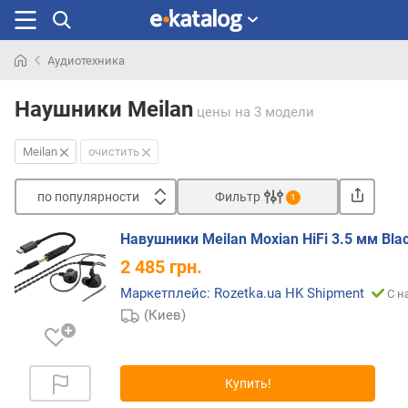
Аудиотехника
Искали
раньше
Наушники Meilan
цены
на 3 модели
Meilan
очистить
по популярности
Фильтр
1
Сортировать
Навушники Meilan Moxian HiFi 3.5 мм Bla
п
2 485
грн.
о
п
Маркетплейс: Rozetka.ua HK Shipment
С н
о
(Киев)
п
у
л
Купить!
я
р