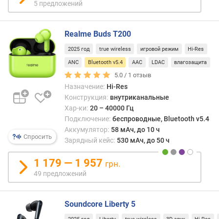
5 предложений
в
и
я
Realme Buds T200
(
м
2025 год
true wireless
игровой режим
Hi-Res
)
ANC
Bluetooth v5.4
AAC
LDAC
влагозащита
5.0 /
1
отзыв
т
Назначение:
Hi-Res
и
п
Конструкция:
внутриканальные
к
Хар-ки:
20 – 40000 Гц
а
Подключение:
беспроводные, Bluetooth v5.4
б
Аккумулятор:
58 мАч, до 10 ч
Спросить
е
Зарядный кейс:
530 мАч, до 50 ч
л
я
1 179 — 1 957
грн.
49 предложений
з
в
у
Soundcore Liberty 5
к