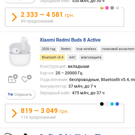
е
Зарядный кейс:
530 мАч, до 30 ч
л
ь
2 333 — 4 581
грн.
н
89 предложений
о
с
т
Xiaomi Redmi Buds 8 Active
ь
2026 год
Redmi
true wireless
голосовой ассистент
(
д
Bluetooth v5.4
AAC
влагозащита
Б
Конструкция:
вкладыши
)
Хар-ки:
20 – 20000 Гц
Подключение:
беспроводные, Bluetooth v5.4, mu
в
Аккумулятор:
37 мАч, до 7 ч
е
Зарядный кейс:
475 мАч, до 37 ч
с
Спросить
(
г
819 — 3 049
грн.
)
116 предложений
к
о