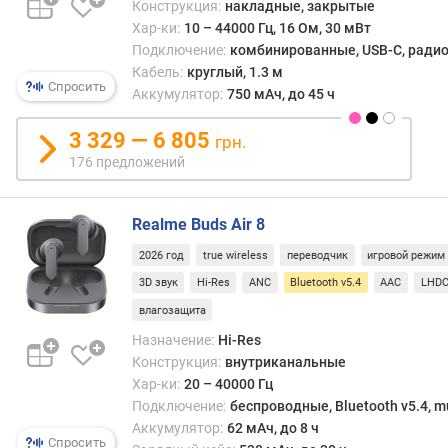
Конструкция:
накладные, закрытые
.
Хар-ки:
10 – 44000 Гц, 16 Ом, 30 мВт
ч
а
Подключение:
комбинированные, USB-C, радиок
с
Кабель:
круглый, 1.3 м
Спросить
т
Аккумулятор:
750 мАч, до 45 ч
о
т
3 329 — 6 805
грн.
а
176 предложений
(
Г
ц
Realme Buds Air 8
)
2026 год
true wireless
переводчик
игровой режим
ч
3D звук
Hi-Res
ANC
Bluetooth v5.4
AAC
LHD
у
влагозащита
в
Назначение:
Hi-Res
с
Конструкция:
внутриканальные
т
Хар-ки:
20 – 40000 Гц
в
и
Подключение:
беспроводные, Bluetooth v5.4, mu
т
Аккумулятор:
62 мАч, до 8 ч
Спросить