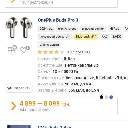
д
130 предложений
л
о
ж
OnePlus Buds Pro 3
е
2024 год
true wireless
игровой режим
Hi-Res
A
н
и
голосовой ассистент
Bluetooth v5.4
AAC
LHDC
й
влагозащита
4.0 /
2
отзыва
Назначение:
Hi-Res
и
Конструкция:
внутриканальные
м
Хар-ки:
10 – 40000 Гц
п
Подключение:
беспроводные, Bluetooth v5.4, mu
е
Аккумулятор:
58 мАч, до 6 ч
д
Спросить
Зарядный кейс:
566 мАч, до 25 ч
а
н
4 899 — 8 099
с
грн.
(
64 предложения
О
м
)
CMF Buds 2 Plus