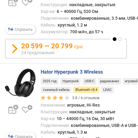
н
Конструкция:
накладные, закрытые
о
Хар-ки:
6 – 40000 Гц, 520 Ом
с
Подключение:
комбинированные, 3.5 мм, USB-C, 
т
Кабель:
круглый, 1.2 м
Спросить
ь
Аккумулятор:
700 мАч, до 57 ч
(
м
20 599 — 20 799
грн.
В
24 предложения
т
)
Hator Hyperpunk 3 Wireless
д
и
2025 год
Hyperpunk
USB-C
радиоканал
игровой
а
съемный кабель
Bluetooth v5.4
LDAC
м
3.8 /
6
отзывов
е
Назначение:
игровые, Hi-Res
т
Конструкция:
накладные, закрытые
р
Хар-ки:
10 – 44000 Гц, 16 Ом, 30 мВт
д
Подключение:
комбинированные, USB-A и USB-C
и
Кабель:
круглый, 1.3 м
н
Спросить