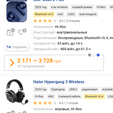
2025 год
true wireless
игровой режим
Hi-Res
A
м
Bluetooth v5.4
AAC
LDAC
влагозащита
и
н
4.0 /
2
отзыва
.
Назначение:
Hi-Res
ч
Конструкция:
внутриканальные
а
Подключение:
беспроводные, Bluetooth v5.4, mu
с
Аккумулятор:
53 мАч, до 14 ч
т
Спросить
Зарядный кейс:
460 мАч, до 61.5 ч
о
т
2 171 — 3 728
грн.
а
42 предложения
(
Г
ц
Hator Hypergang 3 Wireless
)
2025 год
Hypergang
USB-C
радиоканал
игровой
м
Hi-Res
ANC
съемный кабель
Bluetooth v5.4
LD
а
4.0 /
1
отзыв
к
Назначение:
игровые, Hi-Res
с