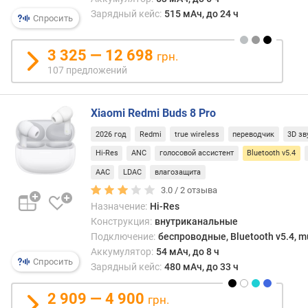
л
Зарядный кейс:
515 мАч, до 24 ч
Спросить
е
н
и
3 325 — 12 698
грн.
я
107 предложений
п
о
Xiaomi Redmi Buds 8 Pro
к
2026 год
Redmi
true wireless
переводчик
3D зв
о
л
Hi-Res
ANC
голосовой ассистент
Bluetooth v5.4
и
AAC
LDAC
влагозащита
ч
3.0 /
2
отзыва
е
Назначение:
Hi-Res
с
Конструкция:
внутриканальные
т
Подключение:
беспроводные, Bluetooth v5.4, mu
в
Аккумулятор:
54 мАч, до 8 ч
у
Спросить
Зарядный кейс:
480 мАч, до 33 ч
п
р
2 909 — 4 900
е
грн.