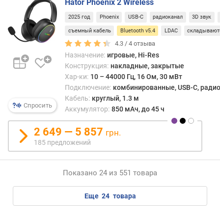
Hator Phoenix 2 Wireless
т
2025 год
Phoenix
USB-C
радиоканал
3D звук
е
л
съемный кабель
Bluetooth v5.4
LDAC
складывают
е
4.3 /
4
отзыва
й
Назначение:
игровые, Hi-Res
Конструкция:
накладные, закрытые
к
Хар-ки:
10 – 44000 Гц, 16 Ом, 30 мВт
о
Подключение:
комбинированные, USB-C, радиок
л
Кабель:
круглый, 1.3 м
и
Спросить
Аккумулятор:
850 мАч, до 45 ч
ч
е
2 649 — 5 857
грн.
с
185 предложений
т
в
о
Показано 24 из 551 товара
м
и
к
еще
24
товара
р
о