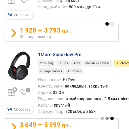
Аккумулятор:
65 мАч
к
Зарядный кейс:
500 мАч, до 20 ч
а
Спросить
б
е
1 928 — 3 793
л
грн.
я
36 предложений
(
м
)
1More SonoFlow Pro
2025 год
Hi-Res
ANC
съемный кабель
Bluetooth
р
складываются
L-штекер
а
д
Назначение:
Hi-Res
и
Конструкция:
накладные, закрытые
у
Хар-ки:
32 Ом
с
Подключение:
комбинированные, 2.5 мм (micro-
д
Кабель:
круглый
е
Спросить
Аккумулятор:
720 мАч, до 65 ч
й
с
3 649 — 5 999
грн.
т