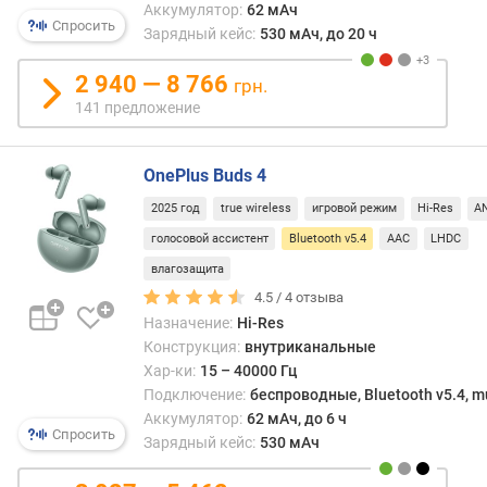
Такж
Аккумулятор:
62 мАч
р
в
Спросить
Зарядный кейс:
530 мАч, до 20 ч
н
Bluet
о
v
2 940 — 8 766
грн.
с
5.4
141 предложение
т
усов
и
энер
режи
OnePlus Buds 4
о
BLE.
т
Эта
2025 год
true wireless
игровой режим
Hi-Res
A
д
верс
голосовой ассистент
Bluetooth v5.4
AAC
LHDC
е
прот
ш
влагозащита
испол
е
новы
4.5 /
4
отзыва
в
функ
Назначение:
Hi-Res
ы
безо
Конструкция:
внутриканальные
х
для
Хар-ки:
15 – 40000 Гц
к
защи
Подключение:
беспроводные, Bluetooth v5.4, mu
д
данн
Аккумулятор:
62 мАч, до 6 ч
о
от
Спросить
Зарядный кейс:
530 мАч
р
неса
о
досту