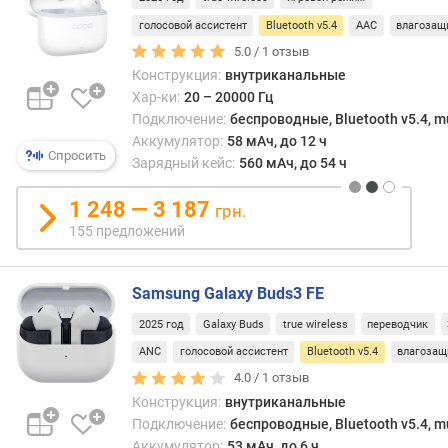
п
голосовой ассистент
Bluetooth v5.4
AAC
влагозащ
о
5.0 /
1
отзыв
о
Конструкция:
внутриканальные
т
Хар-ки:
20 – 20000 Гц
з
Подключение:
беспроводные, Bluetooth v5.4, mu
ы
Аккумулятор:
58 мАч, до 12 ч
в
Спросить
Зарядный кейс:
560 мАч, до 54 ч
а
м
1 248 — 3 187
грн.
п
155 предложений
о
д
а
Samsung Galaxy Buds3 FE
т
2025 год
Galaxy Buds
true wireless
переводчик
е
ANC
голосовой ассистент
Bluetooth v5.4
влагозащ
д
о
4.0 /
1
отзыв
б
Конструкция:
внутриканальные
а
Подключение:
беспроводные, Bluetooth v5.4, mu
в
Аккумулятор:
53 мАч, до 6 ч