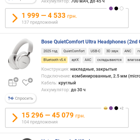
Аккумулятор:
700 мАч, до 45 ч
а
м
1 999 — 4 533
и
грн.
к
137 предложений
а
(
м
Bose QuietComfort Ultra Headphones (2nd 
м
2025 год
QuietComfort
USB-C
3D звук
ANC
г
)
Bluetooth v5.4
aptX
AAC
складываются
влагоз
к
Конструкция:
накладные, закрытые
о
Подключение:
комбинированные, 2.5 мм (micro-J
л
Кабель:
круглый
-
Аккумулятор:
до 30 ч
в
Спросить
о
и
з
15 296 — 45 079
грн.
л
104 предложения
у
ч
а