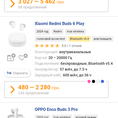
3 027 — 5 462
грн.
г
имее
68 предложений
и
повы
м
наде
соед
Xiaomi Redmi Buds 6 Play
о
за
т
счет
2024 год
Redmi
true wireless
д
выбо
голосовой ассистент
Bluetooth v5.4
влагозащита
о
лучш
5.0 /
1
отзыв
р
кана
о
Конструкция:
внутриканальные
для
г
Хар-ки:
20 – 20000 Гц
связ
и
Подключение:
беспроводные, Bluetooth v5.4
и
х
Аккумулятор:
57 мАч, до 7.5 ч
пред
Спросить
к
Зарядный кейс:
600 мАч, до 36 ч
потер
д
соед
е
480 — 2 280
из-
грн.
ш
за
246 предложений
е
помех
в
ы
OPPO Enco Buds 3 Pro
м
2025 год
true wireless
игровой режим