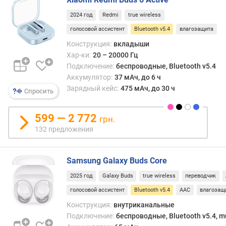
к
е
2024 год
Redmi
true wireless
р
голосовой ассистент
Bluetooth v5.4
влагозащита
Конструкция:
вкладыши
п
Хар-ки:
20 – 20000 Гц
о
Подключение:
беспроводные, Bluetooth v5.4
д
в
Аккумулятор:
37 мАч, до 6 ч
о
Зарядный кейс:
475 мАч, до 30 ч
Спросить
д
к
599 — 2 772
грн.
а
132 предложения
б
е
л
Samsung Galaxy Buds Core
я
2025 год
Galaxy Buds
true wireless
переводчик
д
голосовой ассистент
Bluetooth v5.4
AAC
влагозащ
л
и
Конструкция:
внутриканальные
н
Подключение:
беспроводные, Bluetooth v5.4, mu
а