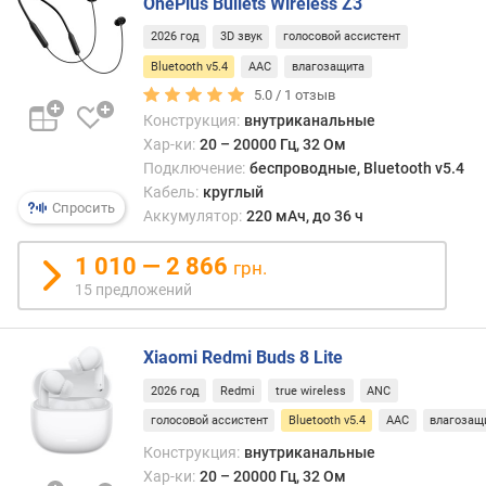
OnePlus Bullets Wireless Z3
н
с
2026 год
3D звук
голосовой ассистент
т
Bluetooth v5.4
AAC
влагозащита
р
5.0 /
1
отзыв
у
Конструкция:
внутриканальные
к
Хар-ки:
20 – 20000 Гц, 32 Ом
ц
Подключение:
беспроводные, Bluetooth v5.4
и
Кабель:
круглый
я
Спросить
Аккумулятор:
220 мАч, до 36 ч
ф
1 010 — 2 866
о
грн.
р
15 предложений
м
а
к
Xiaomi Redmi Buds 8 Lite
о
2026 год
Redmi
true wireless
ANC
р
п
голосовой ассистент
Bluetooth v5.4
AAC
влагозащ
у
Конструкция:
внутриканальные
с
Хар-ки:
20 – 20000 Гц, 32 Ом