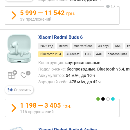
B
5 999 — 11 542
грн.
в
39 предложений
е
р
с
Xiaomi Redmi Buds 6
и
2025 год
Redmi
true wireless
3D звук
ANC
г
я
B
Bluetooth v5.4
Auracast
LC3
AAC
влагозащита
l
Конструкция:
внутриканальные
u
Подключение:
беспроводные, Bluetooth v5.4, mu
e
Аккумулятор:
54 мАч, до 10 ч
t
Зарядный кейс:
475 мАч, до 42 ч
o
o
Спросить
t
h
1 198 — 3 405
грн.
116 предложений
ш
т
е
Xiaomi Redmi Buds 6 Active