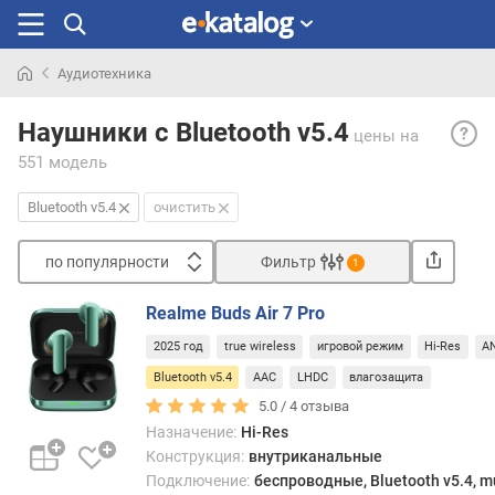
Аудиотехника
Искали
Bluet
раньше
Наушники с Bluetooth v5.4
цены
на
v5.4
551 модель
— blu
v5.4.
Bluetooth v5.4
очистить
пред
в
по популярности
Фильтр
нача
1
2023
Сортировать
года,
Realme Buds Air 7 Pro
п
увел
2025 год
true wireless
игровой режим
Hi-Res
A
о
радиу
п
Bluetooth v5.4
AAC
LHDC
влагозащита
дейс
о
и
5.0 /
4
отзыва
п
скоро
Назначение:
Hi-Res
у
обме
Конструкция:
внутриканальные
л
данн
Подключение:
беспроводные, Bluetooth v5.4, mu
я