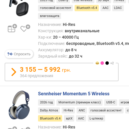
2025 год
Liberty
true wireless
3D звук
Hi-Res
з
голосовой ассистент
Bluetooth v5.4
AAC
LDAC
а
влагозащита
д
е
Назначение:
Hi-Res
р
Конструкция:
внутриканальные
ж
Хар-ки:
20 – 40000 Гц
к
Подключение:
беспроводные, Bluetooth v5.4, mu
а
Аккумулятор:
до 8 ч
Спросить
з
Зарядный кейс:
до 32 ч
в
у
3 155 — 5 992
грн.
к
364 предложения
а
(
м
Sennheiser Momentum 5 Wireless
с
2026 год
Momentum (премиум класс)
USB-C
игро
)
Dolby Atmos
Hi-Res
ANC
голосовой ассистент
с
м
Bluetooth v5.4
aptX
AAC
L-штекер
о
Назначение:
Hi-Res
щ