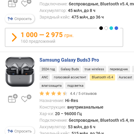
а
Подключение:
беспроводные, Bluetooth v5.4, mu
T
Аккумулятор:
45 мАч, до 8 ч
W
Зарядный кейс:
475 мАч, до 36 ч
Спросить
S
т
1 000 — 2 975
грн.
и
160 предложений
п
п
о
Samsung Galaxy Buds3 Pro
д
2024 год
Galaxy Buds
true wireless
переводчик
к
л
ANC
голосовой ассистент
Bluetooth v5.4
Auracast
ю
влагозащита
подсветка
ч
4.4 /
5
отзывов
е
Назначение:
Hi-Res
н
Конструкция:
внутриканальные
и
Хар-ки:
20 – 96000 Гц
я
Подключение:
беспроводные, Bluetooth v5.4, mu
U
Аккумулятор:
53 мАч, до 6 ч
Спросить
S
Зарядный кейс:
515 мАч, до 26 ч