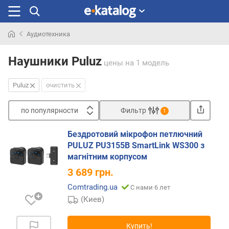
Аудиотехника
Искали
раньше
Наушники Puluz
цены
на 1 модель
Puluz
очистить
по популярности
Фильтр
1
Сортировать
Бездротовий мікрофон петлючний
п
PULUZ PU3155B SmartLink WS300 з
о
магнітним корпусом
п
3 689
грн.
о
п
Comtrading.ua
С нами 6 лет
у
(Киев)
л
я
Купить!
р