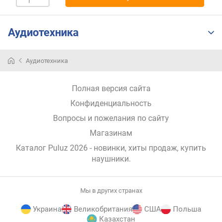
н
о
с
Аудиотехника
т
и
Аудиотехника
о
т
Полная версия сайта
д
е
Конфиденциальность
ш
Вопросы и пожелания по сайту
е
в
Магазинам
ы
Каталог Puluz 2026
- новинки, хиты продаж,
купить
х
наушники
.
к
д
о
Мы в других странах
р
о
Украина
Великобритания
США
Польша
г
Казахстан