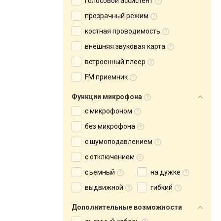
голосовой ассистент
прозрачный режим
костная проводимость
внешняя звуковая карта
встроенный плеер
FM приемник
Функции микрофона
с микрофоном
без микрофона
с шумоподавлением
с отключением
съемный
на дужке
выдвижной
гибкий
Дополнительные возможности