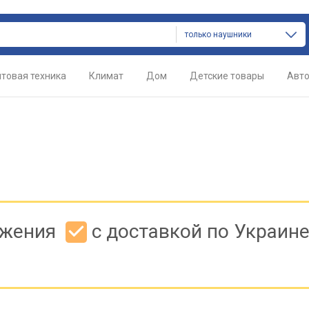
только наушники
товая техника
Климат
Дом
Детские товары
Авт
ожения
с доставкой по Украин