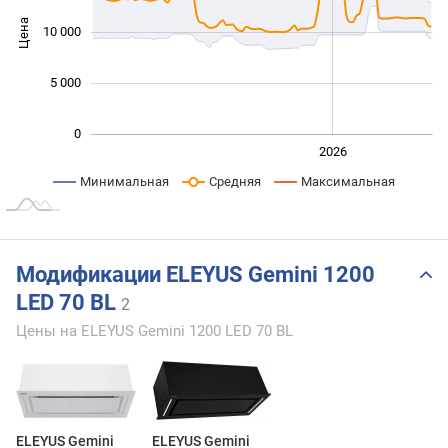
Цена
10 000
10 000
5 000
0
2024
2025
2028
2026
L
Минимальная
Средняя
Максимальная
Модификации ELEYUS Gemini 1200
LED 70 BL
2
Цены на ELEYUS Gemini 1200 LED 70 BL
ELEYUS Gemini
ELEYUS Gemini