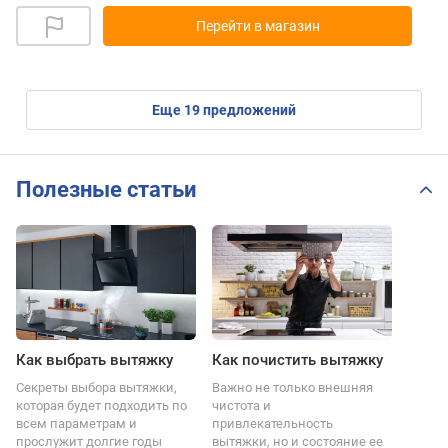
Перейти в магазин
eще
19
предложений
Полезные статьи
Как выбрать вытяжку
Как почистить вытяжку
Секреты выбора вытяжки,
Важно не только внешняя
которая будет подходить по
чистота и
всем параметрам и
привлекательность
прослужит долгие годы
вытяжки, но и состояние ее