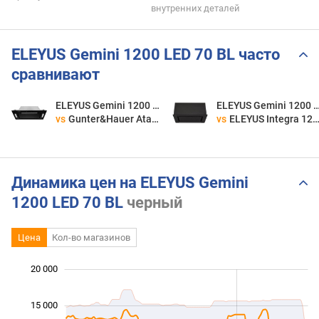
внутренних деталей
ELEYUS Gemini 1200 LED 70 BL часто
сравнивают
ELEYUS Gemini 1200 LED 70 BL
ELEYUS Gemini 1200 LED
vs
Gunter&Hauer Atala 1075 GL
vs
ELEYUS Integra 1200 LED 52 BL
Динамика цен на ELEYUS Gemini
1200 LED 70 BL
черный
Цена
Кол-во магазинов
20 000
 000
 000
 000
15 000