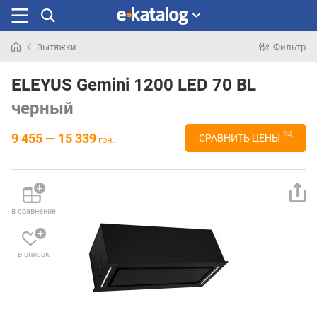
Вытяжки
Фильтр
Искали
раньше
ELEYUS Gemini 1200 LED 70 BL
черный
24
9 455 — 15 339
СРАВНИТЬ ЦЕНЫ
грн.
в сравнение
в список