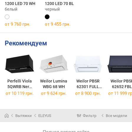
1200 LED 70 WH
1200 LED 70 BL
белый
черный
от 9 760 грн.
от 9 455 грн.
Рекомендуем
Perfelli Viola
Weilor Lumina
Weilor PBSR
Weilor PBS
5QWRB Nero
WBG 68 WH
62301 FULL
62652 FBL
Silenzio
GLASS WH
1300 FULL
от 10 119 грн.
от 9 624 грн.
от 8 900 грн.
от 11 999 гр
1100 LED Strip
Motion
Вытяжки
ELEYUS
Фильтр
Все модели