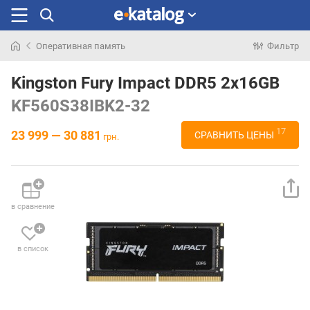
Оперативная память
Фильтр
Искали
раньше
Kingston Fury Impact DDR5 2x16GB
KF560S38IBK2-32
17
23 999 — 30 881
СРАВНИТЬ ЦЕНЫ
грн.
в сравнение
в список