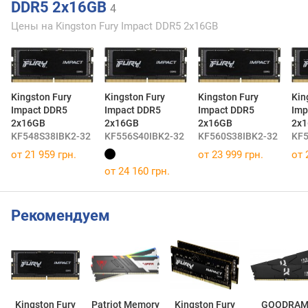
DDR5 2x16GB
4
Цены на Kingston Fury Impact DDR5 2x16GB
Kingston Fury
Kingston Fury
Kingston Fury
Kin
Impact DDR5
Impact DDR5
Impact DDR5
Imp
2x16GB
2x16GB
2x16GB
2x
KF548S38IBK2-32
KF556S40IBK2-32
KF560S38IBK2-32
KF5
от 21 959 грн.
от 23 999 грн.
от 
от 24 160 грн.
Рекомендуем
Kingston Fury
Patriot Memory
Kingston Fury
GOODRA