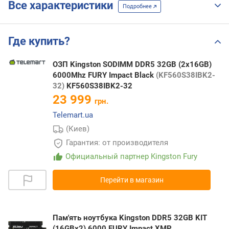
Все характеристики
Подробнее
Где купить?
ОЗП Kingston SODIMM DDR5 32GB (2x16GB)
6000Mhz FURY Impact Black
(KF560S38IBK2-
32)
KF560S38IBK2-32
23 999
грн.
Telemart.ua
(Киев)
Гарантия: от производителя
Официальный партнер Kingston Fury
Перейти в магазин
Пам'ять ноутбука Kingston DDR5 32GB KIT
(16GBx2) 6000 FURY Impact XMP