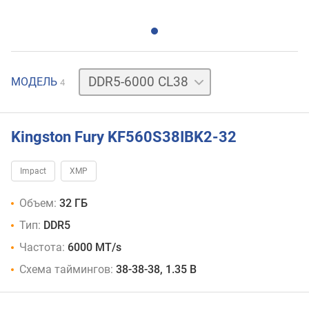
DDR5-
МОДЕЛЬ
4
4800
CL38
DDR5-
5600
Kingston Fury KF560S38IBK2-32
CL40
DDR5-
Impact
XMP
6400
CL38
Объем:
32 ГБ
Тип:
DDR5
Частота:
6000 MT/s
Схема таймингов:
38-38-38, 1.35 В