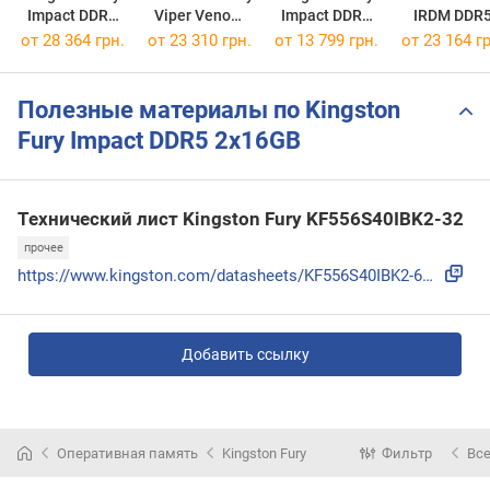
Impact DDR5
Viper Venom
Impact DDR4
IRDM DDR
2x16GB
RGB DDR5
2x16GB
2x16GB
от
28 364 грн.
от
23 310 грн.
от
13 799 грн.
от
23 164 гр
KF564S38IBK2-32
2x16GB
KF432S20IBK2/32
IR-6000D56
PVVR532G600C36K
Полезные материалы по Kingston
Fury Impact DDR5 2x16GB
Технический лист Kingston Fury KF556S40IBK2-32
прочее
https://www.kingston.com/datasheets/KF556S40IBK2-64.pdf
Добавить ссылку
Оперативная память
Kingston Fury
Фильтр
Вс